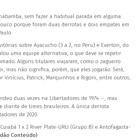
ochabamba, sem fazer a habitual parada em alguma
pouco porque foram duas derrotas e dois empates em
aulo.
vitórias sobre Ayacucho (3 a 2, no Peru) e Everton, do
alou uma equipe alternativa, o que deve se repetir
mado. Alguns titulares viajaram, como o zagueiro
i, mas não significa, porém, que eles jogarão. Será,
 Vinícius, Patrick, Marquinhos e Rigoni, entre outros,
deu duas vezes na Libertadores de 1974 --, mas
diante de times brasileiros. A única derrota
rtadores de 2020.
Cuiabá 1 x 2 River Plate-URU (Grupo B) e Antofagasta-
adão Conteúdo)