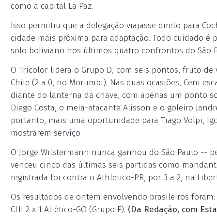
como a capital La Paz.
Isso permitiu que a delegação viajasse direto para C
cidade mais próxima para adaptação. Todo cuidado é 
solo boliviano nos últimos quatro confrontos do São P
O Tricolor lidera o Grupo D, com seis pontos, fruto de 
Chile (2 a 0, no Morumbi). Nas duas ocasiões, Ceni esc
diante do lanterna da chave, com apenas um ponto so
Diego Costa, o meia-atacante Alisson e o goleiro Jandre
portanto, mais uma oportunidade para Tiago Volpi, Igor
mostrarem serviço.
O Jorge Wilstermann nunca ganhou do São Paulo -- per
venceu cinco das últimas seis partidas como mandante 
registrada foi contra o Athletico-PR, por 3 a 2, na Libe
Os resultados de ontem envolvendo brasileiros foram: 
CHI 2 x 1 Atlético-GO (Grupo F).
(Da Redação, com Est