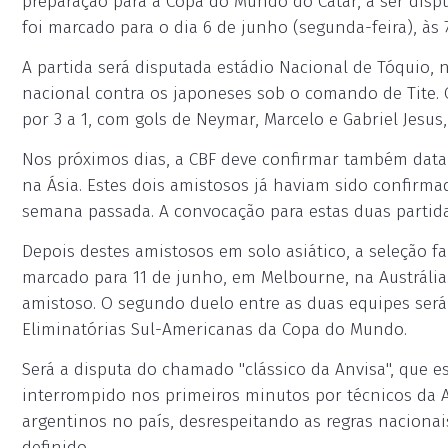
preparação para a Copa do Mundo do Catar, a ser dis
foi marcado para o dia 6 de junho (segunda-feira), às 7
A partida será disputada estádio Nacional de Tóquio, 
nacional contra os japoneses sob o comando de Tite. 
por 3 a 1, com gols de Neymar, Marcelo e Gabriel Jesus, 
Nos próximos dias, a CBF deve confirmar também data
na Ásia. Estes dois amistosos já haviam sido confirma
semana passada. A convocação para estas duas partida
Depois destes amistosos em solo asiático, a seleção fa
marcado para 11 de junho, em Melbourne, na Austrália.
amistoso. O segundo duelo entre as duas equipes será
Eliminatórias Sul-Americanas da Copa do Mundo.
Será a disputa do chamado "clássico da Anvisa", que 
interrompido nos primeiros minutos por técnicos da A
argentinos no país, desrespeitando as regras nacionais
definido.