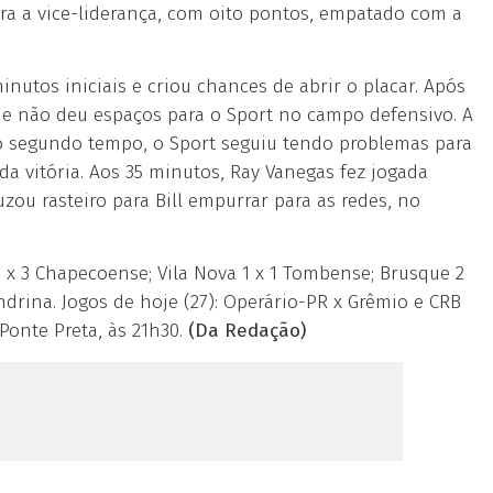
ara a vice-liderança, com oito pontos, empatado com a
utos iniciais e criou chances de abrir o placar. Após
ão e não deu espaços para o Sport no campo defensivo. A
No segundo tempo, o Sport seguiu tendo problemas para
a vitória. Aos 35 minutos, Ray Vanegas fez jogada
uzou rasteiro para Bill empurrar para as redes, no
 x 3 Chapecoense; Vila Nova 1 x 1 Tombense; Brusque 2
ondrina. Jogos de hoje (27): Operário-PR x Grêmio e CRB
 Ponte Preta, às 21h30.
(Da Redação)