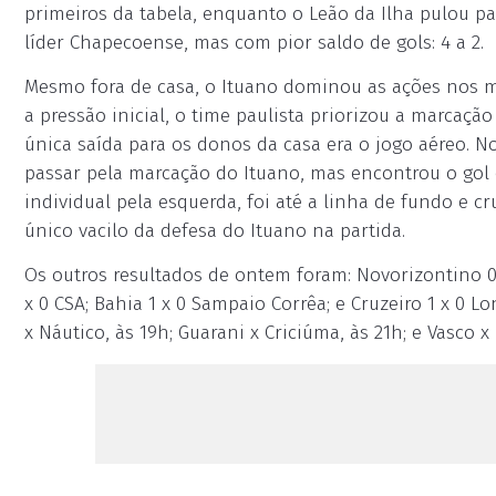
primeiros da tabela, enquanto o Leão da Ilha pulou p
líder Chapecoense, mas com pior saldo de gols: 4 a 2.
Mesmo fora de casa, o Ituano dominou as ações nos min
a pressão inicial, o time paulista priorizou a marcaç
única saída para os donos da casa era o jogo aéreo. 
passar pela marcação do Ituano, mas encontrou o gol d
individual pela esquerda, foi até a linha de fundo e cr
único vacilo da defesa do Ituano na partida.
Os outros resultados de ontem foram: Novorizontino 0
x 0 CSA; Bahia 1 x 0 Sampaio Corrêa; e Cruzeiro 1 x 0 L
x Náutico, às 19h; Guarani x Criciúma, às 21h; e Vasco x