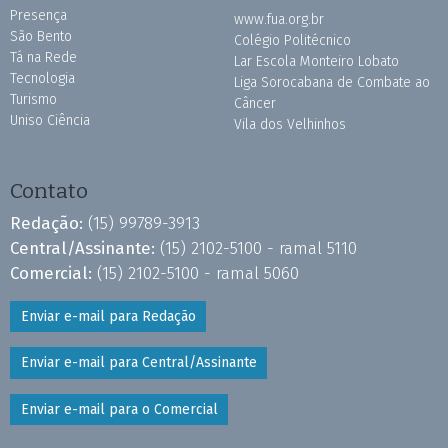
Presença
www.fua.org.br
São Bento
Colégio Politécnico
Tá na Rede
Lar Escola Monteiro Lobato
Tecnologia
Liga Sorocabana de Combate ao
Turismo
Câncer
Uniso Ciência
Vila dos Velhinhos
Contato
Redação:
(15) 99789-3913
Central/Assinante:
(15) 2102-5100 - ramal 5110
Comercial:
(15) 2102-5100 - ramal 5060
Enviar e-mail para Redação
Enviar e-mail para Central/Assinante
Enviar e-mail para o Comercial