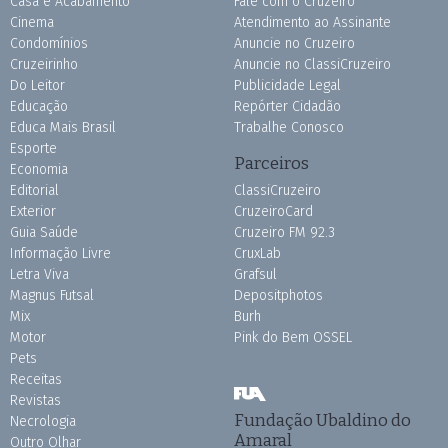
Casa e Acabamento
Fale com o Cruzeiro
Cinema
Atendimento ao Assinante
Condomínios
Anuncie no Cruzeiro
Cruzeirinho
Anuncie no ClassiCruzeiro
Do Leitor
Publicidade Legal
Educação
Repórter Cidadão
Educa Mais Brasil
Trabalhe Conosco
Esporte
Parceiros
Economia
Editorial
ClassiCruzeiro
Exterior
CruzeiroCard
Guia Saúde
Cruzeiro FM 92.3
Informação Livre
CruxLab
Letra Viva
Grafsul
Magnus Futsal
Depositphotos
Mix
Burh
Motor
Pink do Bem OSSEL
Pets
Receitas
Revistas
Fundação Ubaldino do
Necrologia
Amaral
Outro Olhar