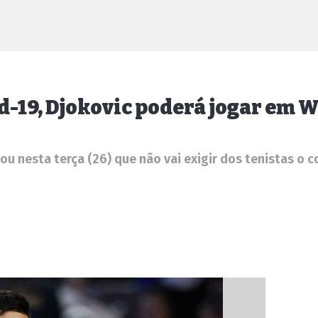
d-19, Djokovic poderá jogar em
u nesta terça (26) que não vai exigir dos tenistas o