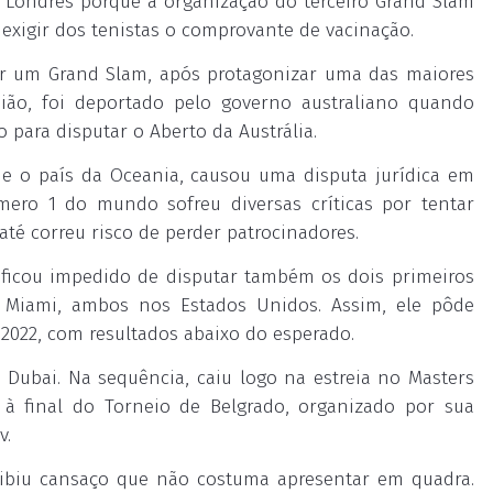
e Londres porque a organização do terceiro Grand Slam
exigir dos tenistas o comprovante de vacinação.
ar um Grand Slam, após protagonizar uma das maiores
sião, foi deportado pelo governo australiano quando
para disputar o Aberto da Austrália.
 e o país da Oceania, causou uma disputa jurídica em
mero 1 do mundo sofreu diversas críticas por tentar
até correu risco de perder patrocinadores.
o ficou impedido de disputar também os dois primeiros
 Miami, ambos nos Estados Unidos. Assim, ele pôde
 2022, com resultados abaixo do esperado.
Dubai. Na sequência, caiu logo na estreia no Masters
à final do Torneio de Belgrado, organizado por sua
v.
xibiu cansaço que não costuma apresentar em quadra.