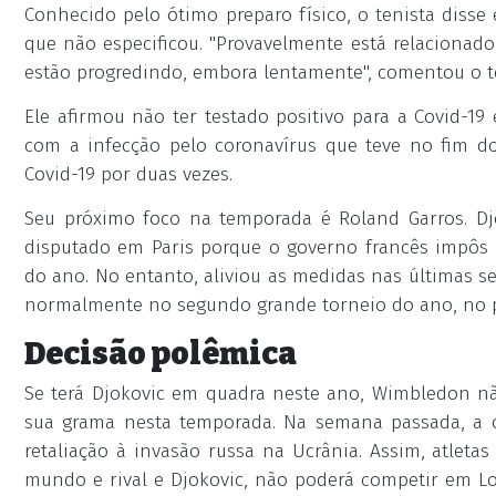
Conhecido pelo ótimo preparo físico, o tenista diss
que não especificou. "Provavelmente está relacionado
estão progredindo, embora lentamente", comentou o t
Ele afirmou não ter testado positivo para a Covid-19 
com a infecção pelo coronavírus que teve no fim do 
Covid-19 por duas vezes.
Seu próximo foco na temporada é Roland Garros. Djo
disputado em Paris porque o governo francês impôs fo
do ano. No entanto, aliviou as medidas nas últimas s
normalmente no segundo grande torneio do ano, no 
Decisão polêmica
Se terá Djokovic em quadra neste ano, Wimbledon nã
sua grama nesta temporada. Na semana passada, a 
retaliação à invasão russa na Ucrânia. Assim, atlet
mundo e rival e Djokovic, não poderá competir em Lo