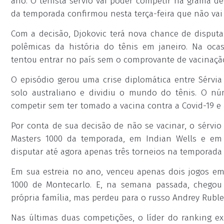
ano. O tenista sérvio vai poder competir na grama d
da temporada confirmou nesta terça-feira que não vai 
Com a decisão, Djokovic terá nova chance de disput
polêmicas da história do tênis em janeiro. Na oca
tentou entrar no país sem o comprovante de vacinação 
O episódio gerou uma crise diplomática entre Sérvia
solo australiano e dividiu o mundo do tênis. O nú
competir sem ter tomado a vacina contra a Covid-19 e 
Por conta de sua decisão de não se vacinar, o sérvi
Masters 1000 da temporada, em Indian Wells e em
disputar até agora apenas três torneios na temporada
Em sua estreia no ano, venceu apenas dois jogos em 
1000 de Montecarlo. E, na semana passada, chegou 
própria família, mas perdeu para o russo Andrey Ruble
Nas últimas duas competições, o líder do ranking e