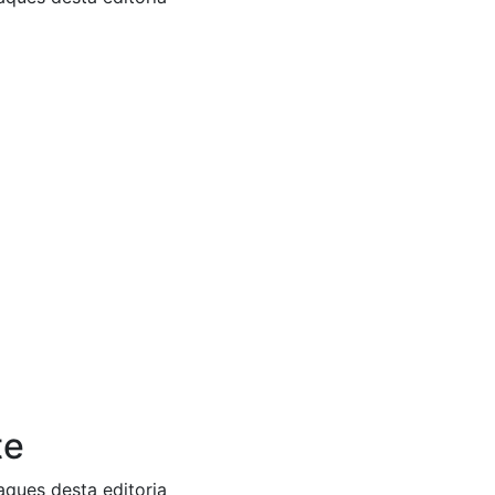
te
aques desta editoria