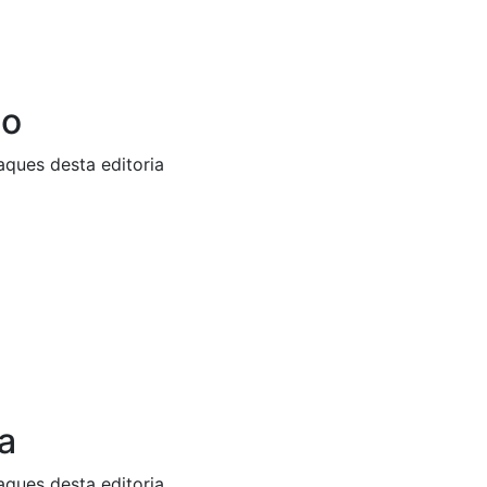
ão
aques desta editoria
a
aques desta editoria