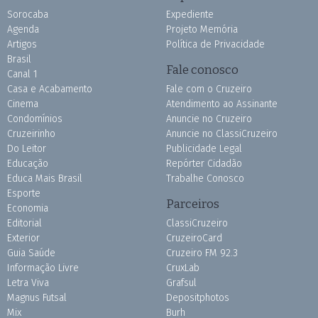
Sorocaba
Expediente
Agenda
Projeto Memória
Artigos
Política de Privacidade
Brasil
Fale conosco
Canal 1
Casa e Acabamento
Fale com o Cruzeiro
Cinema
Atendimento ao Assinante
Condomínios
Anuncie no Cruzeiro
Cruzeirinho
Anuncie no ClassiCruzeiro
Do Leitor
Publicidade Legal
Educação
Repórter Cidadão
Educa Mais Brasil
Trabalhe Conosco
Esporte
Parceiros
Economia
Editorial
ClassiCruzeiro
Exterior
CruzeiroCard
Guia Saúde
Cruzeiro FM 92.3
Informação Livre
CruxLab
Letra Viva
Grafsul
Magnus Futsal
Depositphotos
Mix
Burh