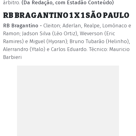
árbitro.
(Da Redação, com Estadão Conteúdo)
RB BRAGANTINO 1 X 1 SÃO PAULO
RB Bragantino -
Cleiton; Aderlan, Realpe, Lomónaco e
Ramon; Jadson Silva (Léo Ortiz), Weverson (Eric
Ramires) e Miguel (Hyoran); Bruno Tubarão (Helinho),
Alerrandro (Ytalo) e Carlos Eduardo. Técnico: Mauricio
Barbieri