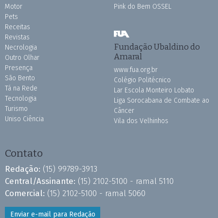
Motor
Pink do Bem OSSEL
Pets
Receitas
Revistas
Fundação Ubaldino do
Necrologia
Amaral
Outro Olhar
Presença
www.fua.org.br
São Bento
Colégio Politécnico
Tá na Rede
Lar Escola Monteiro Lobato
Tecnologia
Liga Sorocabana de Combate ao
Turismo
Câncer
Uniso Ciência
Vila dos Velhinhos
Contato
Redação:
(15) 99789-3913
Central/Assinante:
(15) 2102-5100 - ramal 5110
Comercial:
(15) 2102-5100 - ramal 5060
Enviar e-mail para Redação