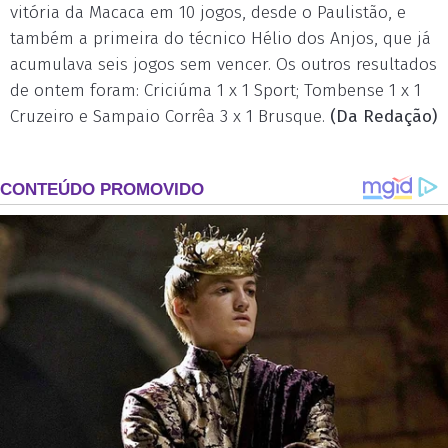
vitória da Macaca em 10 jogos, desde o Paulistão, e
também a primeira do técnico Hélio dos Anjos, que já
acumulava seis jogos sem vencer. Os outros resultados
de ontem foram: Criciúma 1 x 1 Sport; Tombense 1 x 1
Cruzeiro e Sampaio Corrêa 3 x 1 Brusque.
(Da Redação)