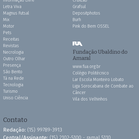
Informação Livre
CruxLab
Letra Viva
Grafsul
Magnus Futsal
Depositphotos
Mix
Burh
Motor
Pink do Bem OSSEL
Pets
Receitas
Revistas
Fundação Ubaldino do
Necrologia
Amaral
Outro Olhar
Presença
www.fua.org.br
São Bento
Colégio Politécnico
Tá na Rede
Lar Escola Monteiro Lobato
Tecnologia
Liga Sorocabana de Combate ao
Turismo
Câncer
Uniso Ciência
Vila dos Velhinhos
Contato
Redação:
(15) 99789-3913
Central/Assinante:
(15) 2102-5100 - ramal 5110