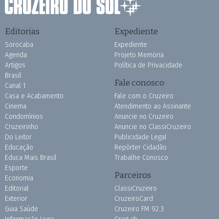
Editorias
Expediente
Sorocaba
Expediente
Agenda
Projeto Memória
Artigos
Política de Privacidade
Brasil
Fale conosco
Canal 1
Casa e Acabamento
Fale com o Cruzeiro
Cinema
Atendimento ao Assinante
Condomínios
Anuncie no Cruzeiro
Cruzeirinho
Anuncie no ClassiCruzeiro
Do Leitor
Publicidade Legal
Educação
Repórter Cidadão
Educa Mais Brasil
Trabalhe Conosco
Esporte
Parceiros
Economia
Editorial
ClassiCruzeiro
Exterior
CruzeiroCard
Guia Saúde
Cruzeiro FM 92.3