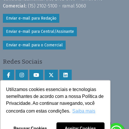
Comercial:
(15) 2102-5100 - ramal 5060
Enviar e-mail para Redação
Enviar e-mail para Central/Assinante
Enviar e-mail para o Comercial
Redes Sociais
Utilizamos cookies essenciais e tecnologias
Faça download do aplicativo
semelhantes de acordo com a nossa Política de
Privacidade. Ao continuar navegando, você
Play Store e App Store
concorda com estas condições.
Saiba mais
Todos os direitos reservados © 2025 Cruzeiro do Sul
Recusar Cookies
Aceitar Cookies