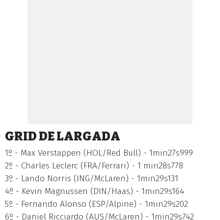
GRID DE LARGADA
1º - Max Verstappen (HOL/Red Bull) - 1min27s999
2º - Charles Leclerc (FRA/Ferrari) - 1 min28s778
3º - Lando Norris (ING/McLaren) - 1min29s131
4º - Kevin Magnussen (DIN/Haas) - 1min29s164
5º - Fernando Alonso (ESP/Alpine) - 1min29s202
6º - Daniel Ricciardo (AUS/McLaren) - 1min29s742