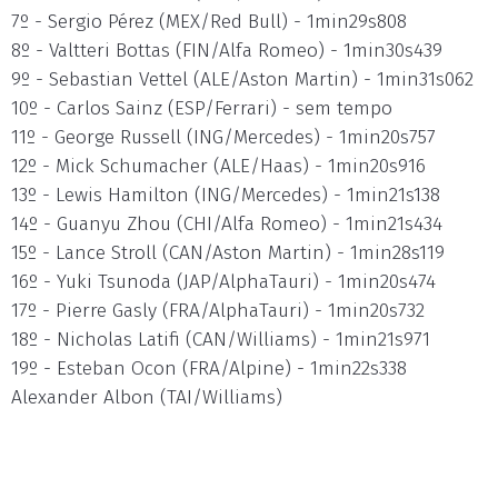
7º - Sergio Pérez (MEX/Red Bull) - 1min29s808
8º - Valtteri Bottas (FIN/Alfa Romeo) - 1min30s439
9º - Sebastian Vettel (ALE/Aston Martin) - 1min31s062
10º - Carlos Sainz (ESP/Ferrari) - sem tempo
11º - George Russell (ING/Mercedes) - 1min20s757
12º - Mick Schumacher (ALE/Haas) - 1min20s916
13º - Lewis Hamilton (ING/Mercedes) - 1min21s138
14º - Guanyu Zhou (CHI/Alfa Romeo) - 1min21s434
15º - Lance Stroll (CAN/Aston Martin) - 1min28s119
16º - Yuki Tsunoda (JAP/AlphaTauri) - 1min20s474
17º - Pierre Gasly (FRA/AlphaTauri) - 1min20s732
18º - Nicholas Latifi (CAN/Williams) - 1min21s971
19º - Esteban Ocon (FRA/Alpine) - 1min22s338
Alexander Albon (TAI/Williams)