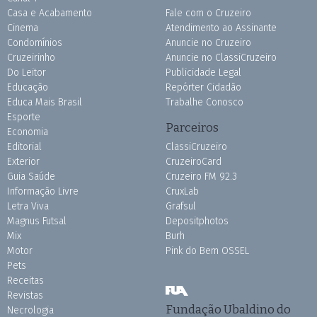
Casa e Acabamento
Fale com o Cruzeiro
Cinema
Atendimento ao Assinante
Condomínios
Anuncie no Cruzeiro
Cruzeirinho
Anuncie no ClassiCruzeiro
Do Leitor
Publicidade Legal
Educação
Repórter Cidadão
Educa Mais Brasil
Trabalhe Conosco
Esporte
Parceiros
Economia
Editorial
ClassiCruzeiro
Exterior
CruzeiroCard
Guia Saúde
Cruzeiro FM 92.3
Informação Livre
CruxLab
Letra Viva
Grafsul
Magnus Futsal
Depositphotos
Mix
Burh
Motor
Pink do Bem OSSEL
Pets
Receitas
Revistas
Fundação Ubaldino do
Necrologia