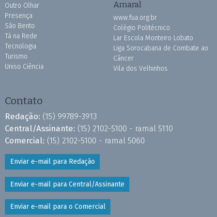
Amaral
Outro Olhar
Presença
www.fua.org.br
São Bento
Colégio Politécnico
Tá na Rede
Lar Escola Monteiro Lobato
Tecnologia
Liga Sorocabana de Combate ao
Turismo
Câncer
Uniso Ciência
Vila dos Velhinhos
Contato
Redação:
(15) 99789-3913
Central/Assinante:
(15) 2102-5100 - ramal 5110
Comercial:
(15) 2102-5100 - ramal 5060
Enviar e-mail para Redação
Enviar e-mail para Central/Assinante
Enviar e-mail para o Comercial