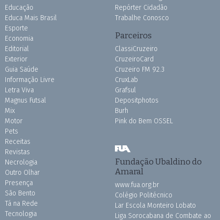
Educação
Repórter Cidadão
Educa Mais Brasil
Trabalhe Conosco
Esporte
Parceiros
Economia
Editorial
ClassiCruzeiro
Exterior
CruzeiroCard
Guia Saúde
Cruzeiro FM 92.3
Informação Livre
CruxLab
Letra Viva
Grafsul
Magnus Futsal
Depositphotos
Mix
Burh
Motor
Pink do Bem OSSEL
Pets
Receitas
Revistas
Fundação Ubaldino do
Necrologia
Amaral
Outro Olhar
Presença
www.fua.org.br
São Bento
Colégio Politécnico
Tá na Rede
Lar Escola Monteiro Lobato
Tecnologia
Liga Sorocabana de Combate ao