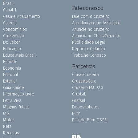
Brasil
Fale conosco
Canal 1
Casa e Acabamento
Fale com o Cruzeiro
Cinema
Atendimento ao Assinante
Condomínios
Anuncie no Cruzeiro
Cruzeirinho
Anuncie no ClassiCruzeiro
Do Leitor
Publicidade Legal
Educação
Repórter Cidadão
Educa Mais Brasil
Trabalhe Conosco
Esporte
Parceiros
Economia
Editorial
ClassiCruzeiro
Exterior
CruzeiroCard
Guia Saúde
Cruzeiro FM 92.3
Informação Livre
CruxLab
Letra Viva
Grafsul
Magnus Futsal
Depositphotos
Mix
Burh
Motor
Pink do Bem OSSEL
Pets
Receitas