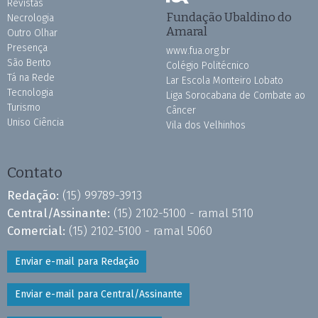
Revistas
Fundação Ubaldino do
Necrologia
Amaral
Outro Olhar
Presença
www.fua.org.br
São Bento
Colégio Politécnico
Tá na Rede
Lar Escola Monteiro Lobato
Tecnologia
Liga Sorocabana de Combate ao
Turismo
Câncer
Uniso Ciência
Vila dos Velhinhos
Contato
Redação:
(15) 99789-3913
Central/Assinante:
(15) 2102-5100 - ramal 5110
Comercial:
(15) 2102-5100 - ramal 5060
Enviar e-mail para Redação
Enviar e-mail para Central/Assinante