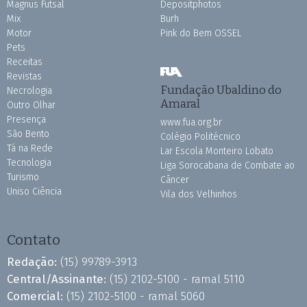
Magnus Futsal
Depositphotos
Mix
Burh
Motor
Pink do Bem OSSEL
Pets
Receitas
Revistas
Fundação Ubaldino do
Necrologia
Amaral
Outro Olhar
Presença
www.fua.org.br
São Bento
Colégio Politécnico
Tá na Rede
Lar Escola Monteiro Lobato
Tecnologia
Liga Sorocabana de Combate ao
Turismo
Câncer
Uniso Ciência
Vila dos Velhinhos
Contato
Redação:
(15) 99789-3913
Central/Assinante:
(15) 2102-5100 - ramal 5110
Comercial:
(15) 2102-5100 - ramal 5060