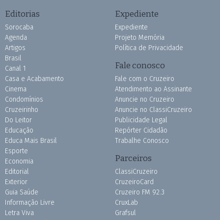
Editorias
Expediente
Sorocaba
Expediente
Agenda
Projeto Memória
Artigos
Política de Privacidade
Brasil
Fale conosco
Canal 1
Casa e Acabamento
Fale com o Cruzeiro
Cinema
Atendimento ao Assinante
Condomínios
Anuncie no Cruzeiro
Cruzeirinho
Anuncie no ClassiCruzeiro
Do Leitor
Publicidade Legal
Educação
Repórter Cidadão
Educa Mais Brasil
Trabalhe Conosco
Esporte
Parceiros
Economia
Editorial
ClassiCruzeiro
Exterior
CruzeiroCard
Guia Saúde
Cruzeiro FM 92.3
Informação Livre
CruxLab
Letra Viva
Grafsul