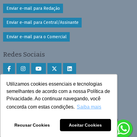
Enviar e-mail para Redação
Enviar e-mail para Central/Assinante
Enviar e-mail para o Comercial
Redes Sociais
Utilizamos cookies essenciais e tecnologias
Faça download do aplicativo
semelhantes de acordo com a nossa Política de
Privacidade. Ao continuar navegando, você
Play Store e App Store
concorda com estas condições.
Saiba mais
Todos os direitos reservados © 2025 Cruzeiro do Sul
Recusar Cookies
Aceitar Cookies