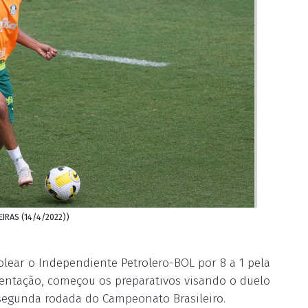
EIRAS (14/4/2022))
lear o Independiente Petrolero-BOL por 8 a 1 pela
esentação, começou os preparativos visando o duelo
 segunda rodada do Campeonato Brasileiro.