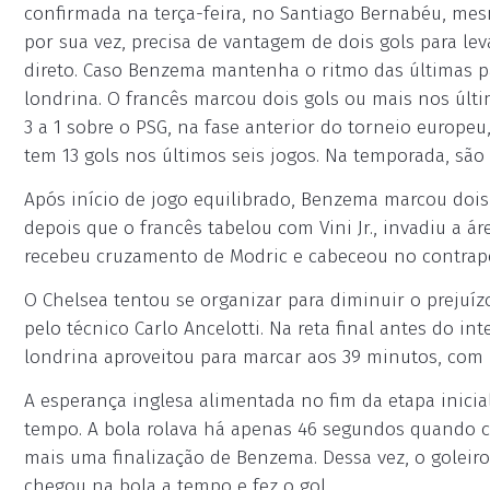
confirmada na terça-feira, no Santiago Bernabéu, mes
por sua vez, precisa de vantagem de dois gols para leva
direto. Caso Benzema mantenha o ritmo das últimas pa
londrina. O francês marcou dois gols ou mais nos últi
3 a 1 sobre o PSG, na fase anterior do torneio europeu
tem 13 gols nos últimos seis jogos. Na temporada, são
Após início de jogo equilibrado, Benzema marcou dois 
depois que o francês tabelou com Vini Jr., invadiu a á
recebeu cruzamento de Modric e cabeceou no contrap
O Chelsea tentou se organizar para diminuir o preju
pelo técnico Carlo Ancelotti. Na reta final antes do i
londrina aproveitou para marcar aos 39 minutos, com
A esperança inglesa alimentada no fim da etapa inici
tempo. A bola rolava há apenas 46 segundos quando cr
mais uma finalização de Benzema. Dessa vez, o goleiro 
chegou na bola a tempo e fez o gol.