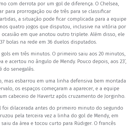
mo com derrota por um gol de diferença. O Chelsea,
r para prorrogação ou de três para se classificar
rtidas, a situação pode ficar complicada para a equipe
mos quatro jogos que disputou, inclusive na vitória por
, ocasião em que anotou outro triplete. Além disso, ele
 37 bolas na rede em 36 duelos disputados.
gols em três minutos. O primeiro saiu aos 20 minutos,
rea e acertou no ângulo de Mendy. Pouco depois, aos 23’,
é do senegalês.
ízo, mas esbarrou em uma linha defensiva bem montada
ntervalo, os espaços começaram a aparecer, e a equipe
 um cabeceio de Havertz após cruzamento de Jorginho.
al foi dilacerada antes do primeiro minuto do segundo
uzou pela terceira vez a linha do gol de Mendy, em
saiu da área e tocou curto para Rüdiger. O francês