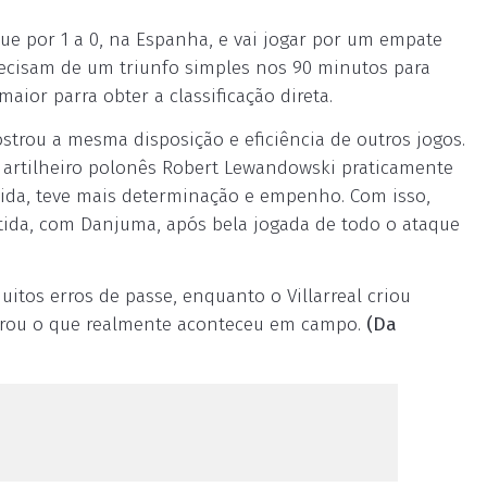
que por 1 a 0, na Espanha, e vai jogar por um empate
recisam de um triunfo simples nos 90 minutos para
aior parra obter a classificação direta.
trou a mesma disposição e eficiência de outros jogos.
 O artilheiro polonês Robert Lewandowski praticamente
rcida, teve mais determinação e empenho. Com isso,
rtida, com Danjuma, após bela jogada de todo o ataque
os erros de passe, enquanto o Villarreal criou
strou o que realmente aconteceu em campo.
(Da