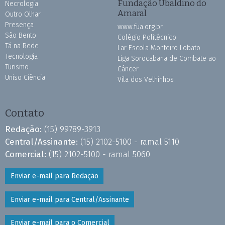
Fundação Ubaldino do
Necrologia
Amaral
Outro Olhar
Presença
www.fua.org.br
São Bento
Colégio Politécnico
Tá na Rede
Lar Escola Monteiro Lobato
Tecnologia
Liga Sorocabana de Combate ao
Turismo
Câncer
Uniso Ciência
Vila dos Velhinhos
Contato
Redação:
(15) 99789-3913
Central/Assinante:
(15) 2102-5100 - ramal 5110
Comercial:
(15) 2102-5100 - ramal 5060
Enviar e-mail para Redação
Enviar e-mail para Central/Assinante
Enviar e-mail para o Comercial