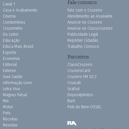
Fale conosco
Canal 1
Casa e Acabamento
Fale com o Cruzeiro
Cinema
Atendimento ao Assinante
Condomínios
Anuncie no Cruzeiro
Cruzeirinho
Anuncie no ClassiCruzeiro
Do Leitor
Publicidade Legal
Educação
Repórter Cidadão
Educa Mais Brasil
Trabalhe Conosco
Esporte
Parceiros
Economia
Editorial
ClassiCruzeiro
Exterior
CruzeiroCard
Guia Saúde
Cruzeiro FM 92.3
Informação Livre
CruxLab
Letra Viva
Grafsul
Magnus Futsal
Depositphotos
Mix
Burh
Motor
Pink do Bem OSSEL
Pets
Receitas
Revistas