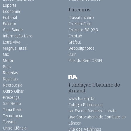
Esporte
Parceiros
Economia
Editorial
ClassiCruzeiro
Exterior
CruzeiroCard
Guia Saúde
Cruzeiro FM 92.3
Informação Livre
CruxLab
Letra Viva
Grafsul
Magnus Futsal
Depositphotos
Mix
Burh
Motor
Pink do Bem OSSEL
Pets
Receitas
Revistas
Fundação Ubaldino do
Necrologia
Amaral
Outro Olhar
Presença
www.fua.org.br
São Bento
Colégio Politécnico
Tá na Rede
Lar Escola Monteiro Lobato
Tecnologia
Liga Sorocabana de Combate ao
Turismo
Câncer
Uniso Ciência
Vila dos Velhinhos