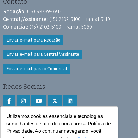
Contato
Redação:
(15) 99789-3913
Central/Assinante:
(15) 2102-5100 - ramal 5110
Comercial:
(15) 2102-5100 - ramal 5060
Enviar e-mail para Redação
Enviar e-mail para Central/Assinante
Enviar e-mail para o Comercial
Redes Sociais
Utilizamos cookies essenciais e tecnologias
Faça download do aplicativo
semelhantes de acordo com a nossa Política de
Privacidade. Ao continuar navegando, você
Play Store e App Store