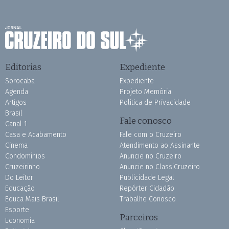
Editorias
Expediente
Sorocaba
Expediente
Agenda
Projeto Memória
Artigos
Política de Privacidade
Brasil
Fale conosco
Canal 1
Casa e Acabamento
Fale com o Cruzeiro
Cinema
Atendimento ao Assinante
Condomínios
Anuncie no Cruzeiro
Cruzeirinho
Anuncie no ClassiCruzeiro
Do Leitor
Publicidade Legal
Educação
Repórter Cidadão
Educa Mais Brasil
Trabalhe Conosco
Esporte
Parceiros
Economia