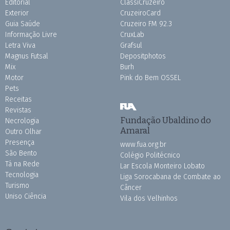
Editorial
ClassiCruzeiro
Exterior
CruzeiroCard
Guia Saúde
Cruzeiro FM 92.3
Informação Livre
CruxLab
Letra Viva
Grafsul
Magnus Futsal
Depositphotos
Mix
Burh
Motor
Pink do Bem OSSEL
Pets
Receitas
Revistas
Fundação Ubaldino do
Necrologia
Amaral
Outro Olhar
Presença
www.fua.org.br
São Bento
Colégio Politécnico
Tá na Rede
Lar Escola Monteiro Lobato
Tecnologia
Liga Sorocabana de Combate ao
Turismo
Câncer
Uniso Ciência
Vila dos Velhinhos