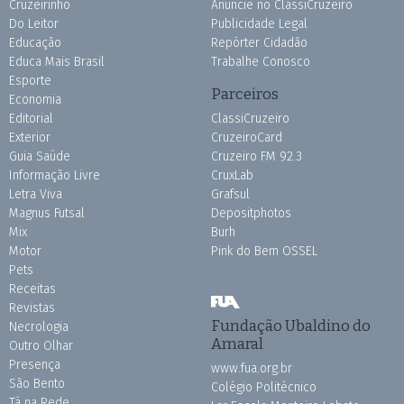
Cruzeirinho
Anuncie no ClassiCruzeiro
Do Leitor
Publicidade Legal
Educação
Repórter Cidadão
Educa Mais Brasil
Trabalhe Conosco
Esporte
Parceiros
Economia
Editorial
ClassiCruzeiro
Exterior
CruzeiroCard
Guia Saúde
Cruzeiro FM 92.3
Informação Livre
CruxLab
Letra Viva
Grafsul
Magnus Futsal
Depositphotos
Mix
Burh
Motor
Pink do Bem OSSEL
Pets
Receitas
Revistas
Fundação Ubaldino do
Necrologia
Amaral
Outro Olhar
Presença
www.fua.org.br
São Bento
Colégio Politécnico
Tá na Rede