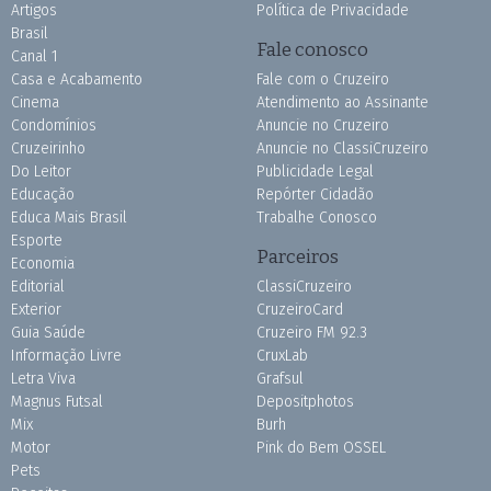
Artigos
Política de Privacidade
Brasil
Fale conosco
Canal 1
Casa e Acabamento
Fale com o Cruzeiro
Cinema
Atendimento ao Assinante
Condomínios
Anuncie no Cruzeiro
Cruzeirinho
Anuncie no ClassiCruzeiro
Do Leitor
Publicidade Legal
Educação
Repórter Cidadão
Educa Mais Brasil
Trabalhe Conosco
Esporte
Parceiros
Economia
Editorial
ClassiCruzeiro
Exterior
CruzeiroCard
Guia Saúde
Cruzeiro FM 92.3
Informação Livre
CruxLab
Letra Viva
Grafsul
Magnus Futsal
Depositphotos
Mix
Burh
Motor
Pink do Bem OSSEL
Pets