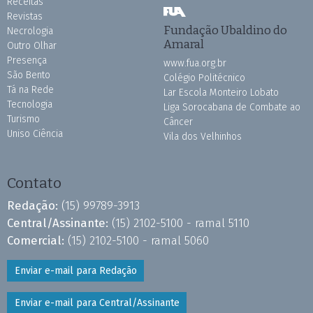
Receitas
Revistas
Fundação Ubaldino do
Necrologia
Amaral
Outro Olhar
Presença
www.fua.org.br
São Bento
Colégio Politécnico
Tá na Rede
Lar Escola Monteiro Lobato
Tecnologia
Liga Sorocabana de Combate ao
Turismo
Câncer
Uniso Ciência
Vila dos Velhinhos
Contato
Redação:
(15) 99789-3913
Central/Assinante:
(15) 2102-5100 - ramal 5110
Comercial:
(15) 2102-5100 - ramal 5060
Enviar e-mail para Redação
Enviar e-mail para Central/Assinante