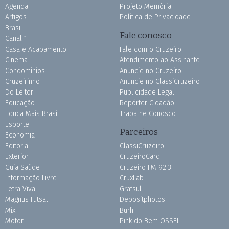
Agenda
Projeto Memória
Artigos
Política de Privacidade
Brasil
Fale conosco
Canal 1
Casa e Acabamento
Fale com o Cruzeiro
Cinema
Atendimento ao Assinante
Condomínios
Anuncie no Cruzeiro
Cruzeirinho
Anuncie no ClassiCruzeiro
Do Leitor
Publicidade Legal
Educação
Repórter Cidadão
Educa Mais Brasil
Trabalhe Conosco
Esporte
Parceiros
Economia
Editorial
ClassiCruzeiro
Exterior
CruzeiroCard
Guia Saúde
Cruzeiro FM 92.3
Informação Livre
CruxLab
Letra Viva
Grafsul
Magnus Futsal
Depositphotos
Mix
Burh
Motor
Pink do Bem OSSEL