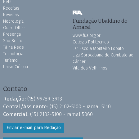
Pets
Receitas
Revistas
Fundação Ubaldino do
Necrologia
Amaral
Outro Olhar
Presença
www.fua.org.br
São Bento
Colégio Politécnico
Tá na Rede
Lar Escola Monteiro Lobato
Tecnologia
Liga Sorocabana de Combate ao
Turismo
Câncer
Uniso Ciência
Vila dos Velhinhos
Contato
Redação:
(15) 99789-3913
Central/Assinante:
(15) 2102-5100 - ramal 5110
Comercial:
(15) 2102-5100 - ramal 5060
Enviar e-mail para Redação