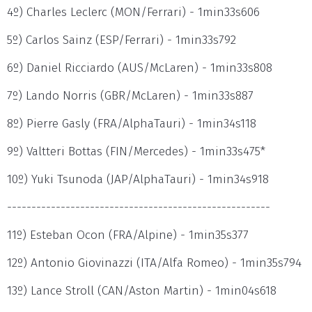
4º) Charles Leclerc (MON/Ferrari) - 1min33s606
5º) Carlos Sainz (ESP/Ferrari) - 1min33s792
6º) Daniel Ricciardo (AUS/McLaren) - 1min33s808
7º) Lando Norris (GBR/McLaren) - 1min33s887
8º) Pierre Gasly (FRA/AlphaTauri) - 1min34s118
9º) Valtteri Bottas (FIN/Mercedes) - 1min33s475*
10º) Yuki Tsunoda (JAP/AlphaTauri) - 1min34s918
------------------------------------------------------
11º) Esteban Ocon (FRA/Alpine) - 1min35s377
12º) Antonio Giovinazzi (ITA/Alfa Romeo) - 1min35s794
13º) Lance Stroll (CAN/Aston Martin) - 1min04s618