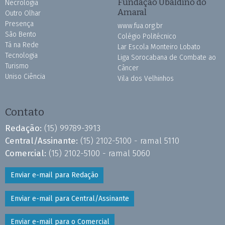
Fundação Ubaldino do
Necrologia
Amaral
Outro Olhar
Presença
www.fua.org.br
São Bento
Colégio Politécnico
Tá na Rede
Lar Escola Monteiro Lobato
Tecnologia
Liga Sorocabana de Combate ao
Turismo
Câncer
Uniso Ciência
Vila dos Velhinhos
Contato
Redação:
(15) 99789-3913
Central/Assinante:
(15) 2102-5100 - ramal 5110
Comercial:
(15) 2102-5100 - ramal 5060
Enviar e-mail para Redação
Enviar e-mail para Central/Assinante
Enviar e-mail para o Comercial