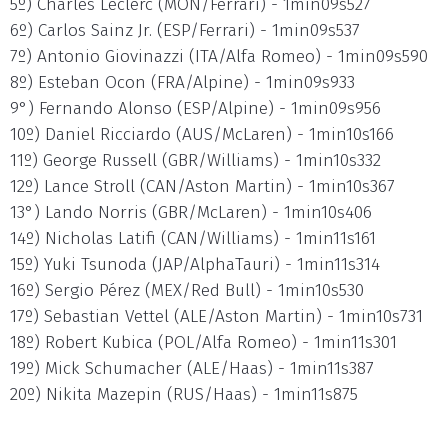
5º) Charles Leclerc (MON/Ferrari) - 1min09s527
6º) Carlos Sainz Jr. (ESP/Ferrari) - 1min09s537
7º) Antonio Giovinazzi (ITA/Alfa Romeo) - 1min09s590
8º) Esteban Ocon (FRA/Alpine) - 1min09s933
9°) Fernando Alonso (ESP/Alpine) - 1min09s956
10º) Daniel Ricciardo (AUS/McLaren) - 1min10s166
11º) George Russell (GBR/Williams) - 1min10s332
12º) Lance Stroll (CAN/Aston Martin) - 1min10s367
13°) Lando Norris (GBR/McLaren) - 1min10s406
14º) Nicholas Latifi (CAN/Williams) - 1min11s161
15º) Yuki Tsunoda (JAP/AlphaTauri) - 1min11s314
16º) Sergio Pérez (MEX/Red Bull) - 1min10s530
17º) Sebastian Vettel (ALE/Aston Martin) - 1min10s731
18º) Robert Kubica (POL/Alfa Romeo) - 1min11s301
19º) Mick Schumacher (ALE/Haas) - 1min11s387
20º) Nikita Mazepin (RUS/Haas) - 1min11s875