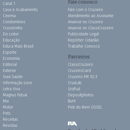
Fale conosco
Canal 1
Casa e Acabamento
Fale com o Cruzeiro
Cinema
Atendimento ao Assinante
Condomínios
Anuncie no Cruzeiro
Cruzeirinho
Anuncie no ClassiCruzeiro
Do Leitor
Publicidade Legal
Educação
Repórter Cidadão
Educa Mais Brasil
Trabalhe Conosco
Esporte
Parceiros
Economia
Editorial
ClassiCruzeiro
Exterior
CruzeiroCard
Guia Saúde
Cruzeiro FM 92.3
Informação Livre
CruxLab
Letra Viva
Grafsul
Magnus Futsal
Depositphotos
Mix
Burh
Motor
Pink do Bem OSSEL
Pets
Receitas
Revistas