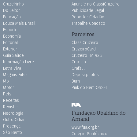
Cruzeirinho
Anuncie no ClassiCruzeiro
Do Leitor
Publicidade Legal
Educação
Repórter Cidadão
Educa Mais Brasil
Trabalhe Conosco
Esporte
Parceiros
Economia
Editorial
ClassiCruzeiro
Exterior
CruzeiroCard
Guia Saúde
Cruzeiro FM 92.3
Informação Livre
CruxLab
Letra Viva
Grafsul
Magnus Futsal
Depositphotos
Mix
Burh
Motor
Pink do Bem OSSEL
Pets
Receitas
Revistas
Fundação Ubaldino do
Necrologia
Amaral
Outro Olhar
Presença
www.fua.org.br
São Bento
Colégio Politécnico