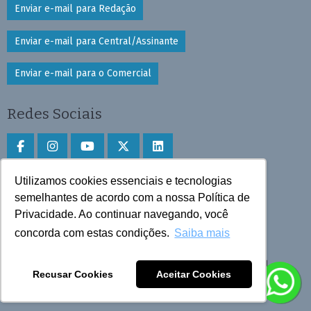
Enviar e-mail para Redação
Enviar e-mail para Central/Assinante
Enviar e-mail para o Comercial
Redes Sociais
Utilizamos cookies essenciais e tecnologias
Faça download do aplicativo
semelhantes de acordo com a nossa Política de
Play Store e App Store
Privacidade. Ao continuar navegando, você
concorda com estas condições.
Saiba mais
Todos os direitos reservados © 2025 Cruzeiro do Sul
Recusar Cookies
Aceitar Cookies