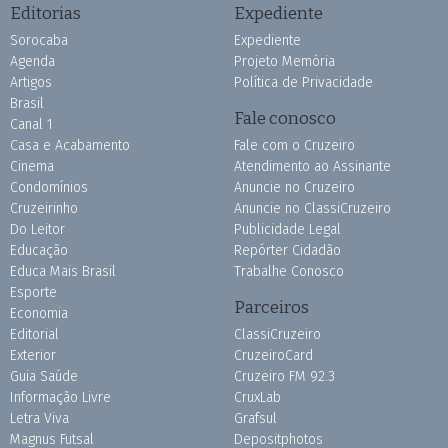
Editorias
Expediente
Sorocaba
Expediente
Agenda
Projeto Memória
Artigos
Política de Privacidade
Brasil
Fale conosco
Canal 1
Casa e Acabamento
Fale com o Cruzeiro
Cinema
Atendimento ao Assinante
Condomínios
Anuncie no Cruzeiro
Cruzeirinho
Anuncie no ClassiCruzeiro
Do Leitor
Publicidade Legal
Educação
Repórter Cidadão
Educa Mais Brasil
Trabalhe Conosco
Esporte
Parceiros
Economia
Editorial
ClassiCruzeiro
Exterior
CruzeiroCard
Guia Saúde
Cruzeiro FM 92.3
Informação Livre
CruxLab
Letra Viva
Grafsul
Magnus Futsal
Depositphotos