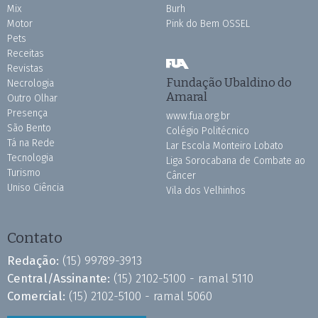
Mix
Burh
Motor
Pink do Bem OSSEL
Pets
Receitas
Revistas
Fundação Ubaldino do
Necrologia
Amaral
Outro Olhar
Presença
www.fua.org.br
São Bento
Colégio Politécnico
Tá na Rede
Lar Escola Monteiro Lobato
Tecnologia
Liga Sorocabana de Combate ao
Turismo
Câncer
Uniso Ciência
Vila dos Velhinhos
Contato
Redação:
(15) 99789-3913
Central/Assinante:
(15) 2102-5100 - ramal 5110
Comercial:
(15) 2102-5100 - ramal 5060