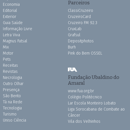
Parceiros
Economia
Editorial
ClassiCruzeiro
Exterior
CruzeiroCard
Guia Saúde
Cruzeiro FM 92.3
Informação Livre
CruxLab
Letra Viva
Grafsul
Magnus Futsal
Depositphotos
Mix
Burh
Motor
Pink do Bem OSSEL
Pets
Receitas
Revistas
Fundação Ubaldino do
Necrologia
Amaral
Outro Olhar
Presença
www.fua.org.br
São Bento
Colégio Politécnico
Tá na Rede
Lar Escola Monteiro Lobato
Tecnologia
Liga Sorocabana de Combate ao
Turismo
Câncer
Uniso Ciência
Vila dos Velhinhos