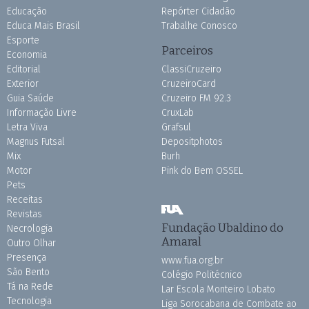
Educação
Repórter Cidadão
Educa Mais Brasil
Trabalhe Conosco
Esporte
Parceiros
Economia
Editorial
ClassiCruzeiro
Exterior
CruzeiroCard
Guia Saúde
Cruzeiro FM 92.3
Informação Livre
CruxLab
Letra Viva
Grafsul
Magnus Futsal
Depositphotos
Mix
Burh
Motor
Pink do Bem OSSEL
Pets
Receitas
Revistas
Fundação Ubaldino do
Necrologia
Amaral
Outro Olhar
Presença
www.fua.org.br
São Bento
Colégio Politécnico
Tá na Rede
Lar Escola Monteiro Lobato
Tecnologia
Liga Sorocabana de Combate ao