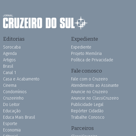
Editorias
Expediente
Sorocaba
Expediente
Agenda
Projeto Memória
Artigos
Política de Privacidade
Brasil
Fale conosco
Canal 1
Casa e Acabamento
Fale com o Cruzeiro
Cinema
Atendimento ao Assinante
Condomínios
Anuncie no Cruzeiro
Cruzeirinho
Anuncie no ClassiCruzeiro
Do Leitor
Publicidade Legal
Educação
Repórter Cidadão
Educa Mais Brasil
Trabalhe Conosco
Esporte
Parceiros
Economia