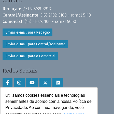
Contato
Redação:
(15) 99789-3913
Central/Assinante:
(15) 2102-5100 - ramal 5110
Comercial:
(15) 2102-5100 - ramal 5060
Enviar e-mail para Redação
Enviar e-mail para Central/Assinante
Enviar e-mail para o Comercial
Redes Sociais
Utilizamos cookies essenciais e tecnologias
Faça download do aplicativo
semelhantes de acordo com a nossa Política de
Privacidade. Ao continuar navegando, você
Play Store e App Store