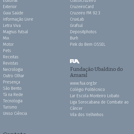
Editorial
ClassiCruzeiro
Exterior
CruzeiroCard
Guia Saúde
Cruzeiro FM 92.3
Informação Livre
CruxLab
Letra Viva
Grafsul
Magnus Futsal
Depositphotos
Mix
Burh
Motor
Pink do Bem OSSEL
Pets
Receitas
Revistas
Fundação Ubaldino do
Necrologia
Amaral
Outro Olhar
Presença
www.fua.org.br
São Bento
Colégio Politécnico
Tá na Rede
Lar Escola Monteiro Lobato
Tecnologia
Liga Sorocabana de Combate ao
Turismo
Câncer
Uniso Ciência
Vila dos Velhinhos