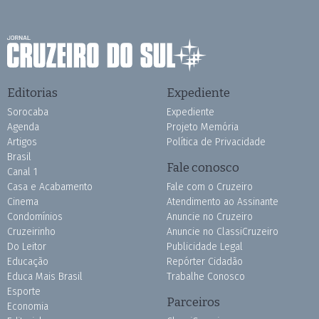
Editorias
Expediente
Sorocaba
Expediente
Agenda
Projeto Memória
Artigos
Política de Privacidade
Brasil
Fale conosco
Canal 1
Casa e Acabamento
Fale com o Cruzeiro
Cinema
Atendimento ao Assinante
Condomínios
Anuncie no Cruzeiro
Cruzeirinho
Anuncie no ClassiCruzeiro
Do Leitor
Publicidade Legal
Educação
Repórter Cidadão
Educa Mais Brasil
Trabalhe Conosco
Esporte
Parceiros
Economia