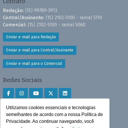
Contato
Redação:
(15) 99789-3913
Central/Assinante:
(15) 2102-5100 - ramal 5110
Comercial:
(15) 2102-5100 - ramal 5060
Enviar e-mail para Redação
Enviar e-mail para Central/Assinante
Enviar e-mail para o Comercial
Redes Sociais
Utilizamos cookies essenciais e tecnologias
Faça download do aplicativo
semelhantes de acordo com a nossa Política de
Privacidade. Ao continuar navegando, você
Play Store e App Store