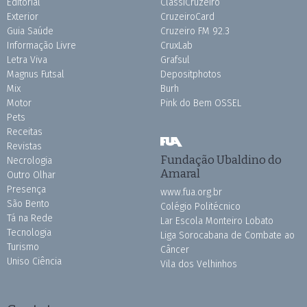
Editorial
ClassiCruzeiro
Exterior
CruzeiroCard
Guia Saúde
Cruzeiro FM 92.3
Informação Livre
CruxLab
Letra Viva
Grafsul
Magnus Futsal
Depositphotos
Mix
Burh
Motor
Pink do Bem OSSEL
Pets
Receitas
Revistas
Fundação Ubaldino do
Necrologia
Amaral
Outro Olhar
Presença
www.fua.org.br
São Bento
Colégio Politécnico
Tá na Rede
Lar Escola Monteiro Lobato
Tecnologia
Liga Sorocabana de Combate ao
Turismo
Câncer
Uniso Ciência
Vila dos Velhinhos