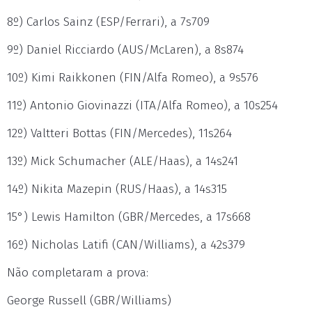
8º) Carlos Sainz (ESP/Ferrari), a 7s709
9º) Daniel Ricciardo (AUS/McLaren), a 8s874
10º) Kimi Raikkonen (FIN/Alfa Romeo), a 9s576
11º) Antonio Giovinazzi (ITA/Alfa Romeo), a 10s254
12º) Valtteri Bottas (FIN/Mercedes), 11s264
13º) Mick Schumacher (ALE/Haas), a 14s241
14º) Nikita Mazepin (RUS/Haas), a 14s315
15°) Lewis Hamilton (GBR/Mercedes, a 17s668
16º) Nicholas Latifi (CAN/Williams), a 42s379
Não completaram a prova:
George Russell (GBR/Williams)