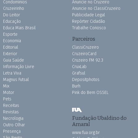
Condomínios
Anuncie no Cruzeiro
Cruzeirinho
Anuncie no ClassiCruzeiro
Do Leitor
Publicidade Legal
Educação
Repórter Cidadão
Educa Mais Brasil
Trabalhe Conosco
Esporte
Parceiros
Economia
Editorial
ClassiCruzeiro
Exterior
CruzeiroCard
Guia Saúde
Cruzeiro FM 92.3
Informação Livre
CruxLab
Letra Viva
Grafsul
Magnus Futsal
Depositphotos
Mix
Burh
Motor
Pink do Bem OSSEL
Pets
Receitas
Revistas
Fundação Ubaldino do
Necrologia
Amaral
Outro Olhar
Presença
www.fua.org.br
São Bento