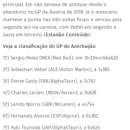
principal. Ele não deixava de pontuar desde o
abandono no GP da Áustria de 2018. Já o mexicano
manteve a ponta nas três voltas finais e venceu pela
segunda vez na carreira, com Vettel em segundo e
Gasly em terceiro. (
Estadão Conteúdo
)
Veja a classificação do GP do Azerbaijão
:
1º) Sergio Perez (MEX/Red Bull), em 3h33min56s620
2º) Sebastian Vettel (ALE/Aston Martin), a 1s385
3º) Pierre Gasly (FRA/AlphaTauri), a 2s762
4º) Charles Leclerc (MON/Ferrari), a 3s828
5º) Lando Norris (GBR/McLaren), a 4s754
6º) Fernando Alonso (ESP/Alpine), a 6s382
7º) Yuki Tsunoda (JAP/AlphatTauri), a 6s624