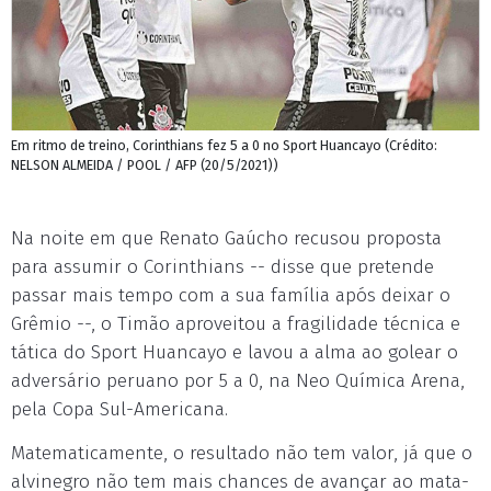
Em ritmo de treino, Corinthians fez 5 a 0 no Sport Huancayo (Crédito:
NELSON ALMEIDA / POOL / AFP (20/5/2021))
Na noite em que Renato Gaúcho recusou proposta
para assumir o Corinthians -- disse que pretende
passar mais tempo com a sua família após deixar o
Grêmio --, o Timão aproveitou a fragilidade técnica e
tática do Sport Huancayo e lavou a alma ao golear o
adversário peruano por 5 a 0, na Neo Química Arena,
pela Copa Sul-Americana.
Matematicamente, o resultado não tem valor, já que o
alvinegro não tem mais chances de avançar ao mata-