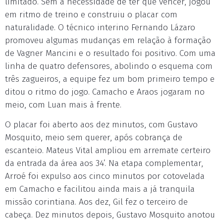
limitado. Sem a necessidade de ter que vencer, jogou
em ritmo de treino e construiu o placar com
naturalidade. O técnico interino Fernando Lázaro
promoveu algumas mudanças em relação à formação
de Vagner Mancini e o resultado foi positivo. Com uma
linha de quatro defensores, abolindo o esquema com
três zagueiros, a equipe fez um bom primeiro tempo e
ditou o ritmo do jogo. Camacho e Araos jogaram no
meio, com Luan mais à frente.
O placar foi aberto aos dez minutos, com Gustavo
Mosquito, meio sem querer, após cobrança de
escanteio. Mateus Vital ampliou em arremate certeiro
da entrada da área aos 34’. Na etapa complementar,
Arroé foi expulso aos cinco minutos por cotovelada
em Camacho e facilitou ainda mais a já tranquila
missão corintiana. Aos dez, Gil fez o terceiro de
cabeça. Dez minutos depois, Gustavo Mosquito anotou