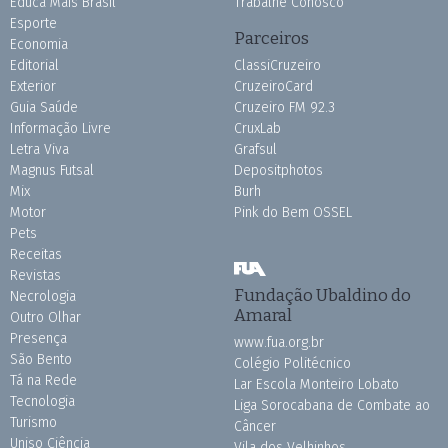
Educa Mais Brasil
Trabalhe Conosco
Esporte
Parceiros
Economia
Editorial
ClassiCruzeiro
Exterior
CruzeiroCard
Guia Saúde
Cruzeiro FM 92.3
Informação Livre
CruxLab
Letra Viva
Grafsul
Magnus Futsal
Depositphotos
Mix
Burh
Motor
Pink do Bem OSSEL
Pets
Receitas
Revistas
Fundação Ubaldino do
Necrologia
Amaral
Outro Olhar
Presença
www.fua.org.br
São Bento
Colégio Politécnico
Tá na Rede
Lar Escola Monteiro Lobato
Tecnologia
Liga Sorocabana de Combate ao
Turismo
Câncer
Uniso Ciência
Vila dos Velhinhos