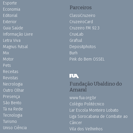
Esporte
Parceiros
Economia
Editorial
ClassiCruzeiro
Exterior
CruzeiroCard
Guia Saúde
Cruzeiro FM 92.3
Informação Livre
CruxLab
Letra Viva
Grafsul
Magnus Futsal
Depositphotos
Mix
Burh
Motor
Pink do Bem OSSEL
Pets
Receitas
Revistas
Fundação Ubaldino do
Necrologia
Amaral
Outro Olhar
Presença
www.fua.org.br
São Bento
Colégio Politécnico
Tá na Rede
Lar Escola Monteiro Lobato
Tecnologia
Liga Sorocabana de Combate ao
Turismo
Câncer
Uniso Ciência
Vila dos Velhinhos