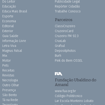
Do Leitor
Publicidade Legal
Educação
Repórter Cidadão
Educa Mais Brasil
Trabalhe Conosco
Esporte
Parceiros
Economia
Editorial
ClassiCruzeiro
Exterior
CruzeiroCard
Guia Saúde
Cruzeiro FM 92.3
Informação Livre
CruxLab
Letra Viva
Grafsul
Magnus Futsal
Depositphotos
Mix
Burh
Motor
Pink do Bem OSSEL
Pets
Receitas
Revistas
Fundação Ubaldino do
Necrologia
Amaral
Outro Olhar
Presença
www.fua.org.br
São Bento
Colégio Politécnico
Tá na Rede
Lar Escola Monteiro Lobato
Tecnologia