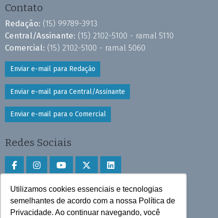
Contato
Redação:
(15) 99789-3913
Central/Assinante:
(15) 2102-5100 - ramal 5110
Comercial:
(15) 2102-5100 - ramal 5060
Enviar e-mail para Redação
Enviar e-mail para Central/Assinante
Enviar e-mail para o Comercial
Redes Sociais
Utilizamos cookies essenciais e tecnologias
Faça download do aplicativo
semelhantes de acordo com a nossa Política de
Privacidade. Ao continuar navegando, você
Play Store e App Store