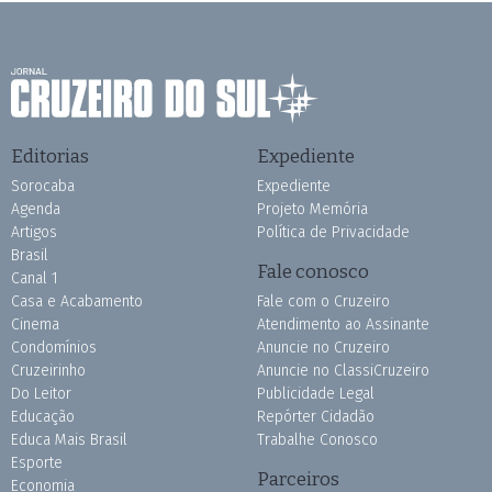
Editorias
Expediente
Sorocaba
Expediente
Agenda
Projeto Memória
Artigos
Política de Privacidade
Brasil
Fale conosco
Canal 1
Casa e Acabamento
Fale com o Cruzeiro
Cinema
Atendimento ao Assinante
Condomínios
Anuncie no Cruzeiro
Cruzeirinho
Anuncie no ClassiCruzeiro
Do Leitor
Publicidade Legal
Educação
Repórter Cidadão
Educa Mais Brasil
Trabalhe Conosco
Esporte
Parceiros
Economia