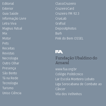
Editorial
ClassiCruzeiro
Exterior
CruzeiroCard
Guia Saúde
Cruzeiro FM 92.3
Informação Livre
CruxLab
Letra Viva
Grafsul
Magnus Futsal
Depositphotos
Mix
Burh
Motor
Pink do Bem OSSEL
Pets
Receitas
Revistas
Fundação Ubaldino do
Necrologia
Amaral
Outro Olhar
Presença
www.fua.org.br
São Bento
Colégio Politécnico
Tá na Rede
Lar Escola Monteiro Lobato
Tecnologia
Liga Sorocabana de Combate ao
Turismo
Câncer
Uniso Ciência
Vila dos Velhinhos