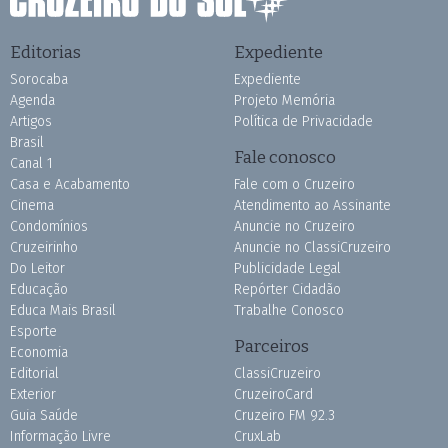
Editorias
Expediente
Sorocaba
Expediente
Agenda
Projeto Memória
Artigos
Política de Privacidade
Brasil
Fale conosco
Canal 1
Casa e Acabamento
Fale com o Cruzeiro
Cinema
Atendimento ao Assinante
Condomínios
Anuncie no Cruzeiro
Cruzeirinho
Anuncie no ClassiCruzeiro
Do Leitor
Publicidade Legal
Educação
Repórter Cidadão
Educa Mais Brasil
Trabalhe Conosco
Esporte
Parceiros
Economia
Editorial
ClassiCruzeiro
Exterior
CruzeiroCard
Guia Saúde
Cruzeiro FM 92.3
Informação Livre
CruxLab