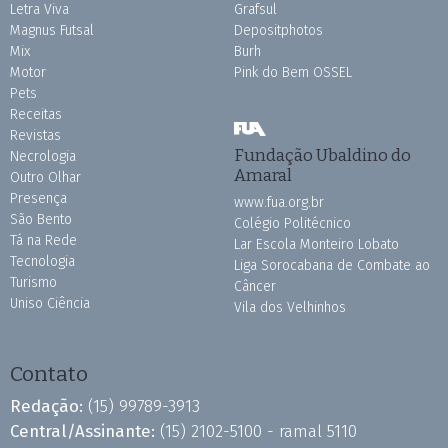
Letra Viva
Grafsul
Magnus Futsal
Depositphotos
Mix
Burh
Motor
Pink do Bem OSSEL
Pets
Receitas
Revistas
Fundação Ubaldino do
Necrologia
Amaral
Outro Olhar
Presença
www.fua.org.br
São Bento
Colégio Politécnico
Tá na Rede
Lar Escola Monteiro Lobato
Tecnologia
Liga Sorocabana de Combate ao
Turismo
Câncer
Uniso Ciência
Vila dos Velhinhos
Contato
Redação:
(15) 99789-3913
Central/Assinante:
(15) 2102-5100 - ramal 5110