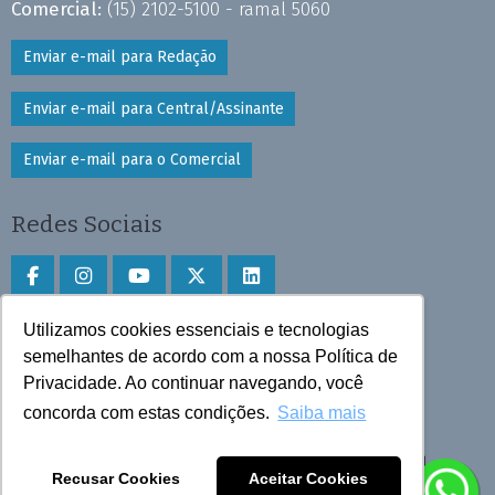
Comercial:
(15) 2102-5100 - ramal 5060
Enviar e-mail para Redação
Enviar e-mail para Central/Assinante
Enviar e-mail para o Comercial
Redes Sociais
Utilizamos cookies essenciais e tecnologias
Faça download do aplicativo
semelhantes de acordo com a nossa Política de
Privacidade. Ao continuar navegando, você
Play Store e App Store
concorda com estas condições.
Saiba mais
Todos os direitos reservados © 2025 Cruzeiro do Sul
Recusar Cookies
Aceitar Cookies