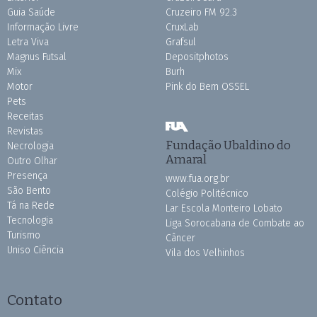
Guia Saúde
Cruzeiro FM 92.3
Informação Livre
CruxLab
Letra Viva
Grafsul
Magnus Futsal
Depositphotos
Mix
Burh
Motor
Pink do Bem OSSEL
Pets
Receitas
Revistas
Fundação Ubaldino do
Necrologia
Amaral
Outro Olhar
Presença
www.fua.org.br
São Bento
Colégio Politécnico
Tá na Rede
Lar Escola Monteiro Lobato
Tecnologia
Liga Sorocabana de Combate ao
Turismo
Câncer
Uniso Ciência
Vila dos Velhinhos
Contato