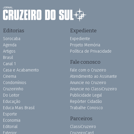
Editorias
Expediente
Sorocaba
Expediente
Agenda
Projeto Memória
Artigos
Política de Privacidade
Brasil
Fale conosco
Canal 1
Casa e Acabamento
Fale com o Cruzeiro
Cinema
Atendimento ao Assinante
Condomínios
Anuncie no Cruzeiro
Cruzeirinho
Anuncie no ClassiCruzeiro
Do Leitor
Publicidade Legal
Educação
Repórter Cidadão
Educa Mais Brasil
Trabalhe Conosco
Esporte
Parceiros
Economia
Editorial
ClassiCruzeiro
Exterior
CruzeiroCard