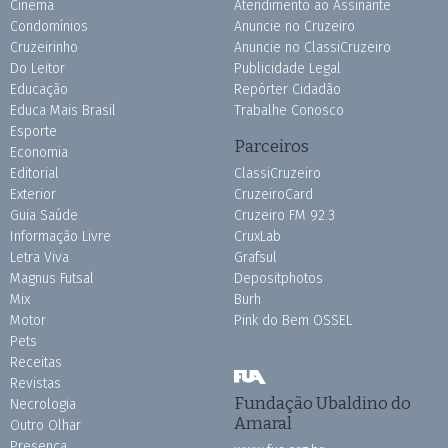
Cinema
Atendimento ao Assinante
Condomínios
Anuncie no Cruzeiro
Cruzeirinho
Anuncie no ClassiCruzeiro
Do Leitor
Publicidade Legal
Educação
Repórter Cidadão
Educa Mais Brasil
Trabalhe Conosco
Esporte
Parceiros
Economia
Editorial
ClassiCruzeiro
Exterior
CruzeiroCard
Guia Saúde
Cruzeiro FM 92.3
Informação Livre
CruxLab
Letra Viva
Grafsul
Magnus Futsal
Depositphotos
Mix
Burh
Motor
Pink do Bem OSSEL
Pets
Receitas
Revistas
Fundação Ubaldino do
Necrologia
Amaral
Outro Olhar
Presença