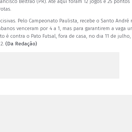
rancisco Beltrão (PR). Até aqui foram 12 jogos e 25 pontos
otas.
isivas. Pelo Campeonato Paulista, recebe o Santo André 
rocabanos venceram por 4 a 1, mas para garantirem a vaga 
o é contra o Pato Futsal, fora de casa, no dia 11 de julho,
2.
(Da Redação)