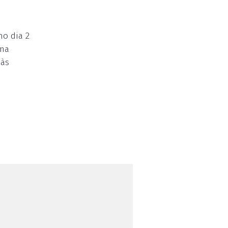
no dia 2
uma
 às