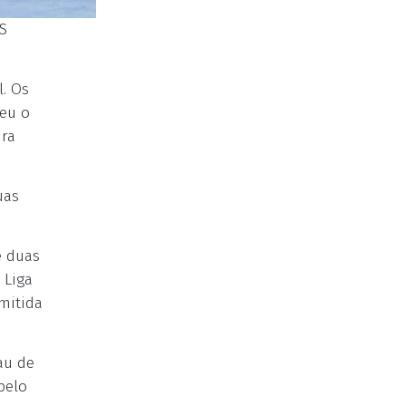
CS
l. Os
ceu o
ira
uas
e duas
 Liga
mitida
au de
pelo