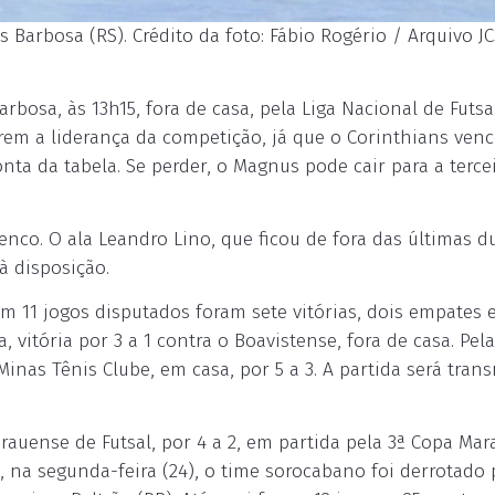
 Barbosa (RS). Crédito da foto: Fábio Rogério / Arquivo J
bosa, às 13h15, fora de casa, pela Liga Nacional de Futsa
em a liderança da competição, já que o Corinthians ven
ponta da tabela. Se perder, o Magnus pode cair para a terce
nco. O ala Leandro Lino, que ficou de fora das últimas d
à disposição.
m 11 jogos disputados foram sete vitórias, dois empates 
, vitória por 3 a 1 contra o Boavistense, fora de casa. Pela
nas Tênis Clube, em casa, por 5 a 3. A partida será trans
uense de Futsal, por 4 a 2, em partida pela 3ª Copa Mar
, na segunda-feira (24), o time sorocabano foi derrotado 