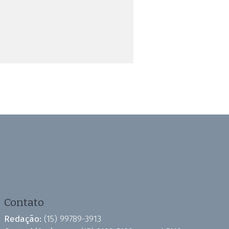
Contato
Redação:
(15) 99789-3913