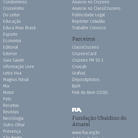
Condomínios
Anuncie no Cruzeiro
Cruzeirinho
Anuncie no ClassiCruzeiro
Do Leitor
Publicidade Legal
Educação
Repórter Cidadão
Educa Mais Brasil
Trabalhe Conosco
Esporte
Parceiros
Economia
Editorial
ClassiCruzeiro
Exterior
CruzeiroCard
Guia Saúde
Cruzeiro FM 92.3
Informação Livre
CruxLab
Letra Viva
Grafsul
Magnus Futsal
Depositphotos
Mix
Burh
Motor
Pink do Bem OSSEL
Pets
Receitas
Revistas
Fundação Ubaldino do
Necrologia
Amaral
Outro Olhar
Presença
www.fua.org.br
São Bento