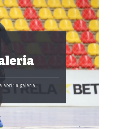
aleria
 abrir a galeria