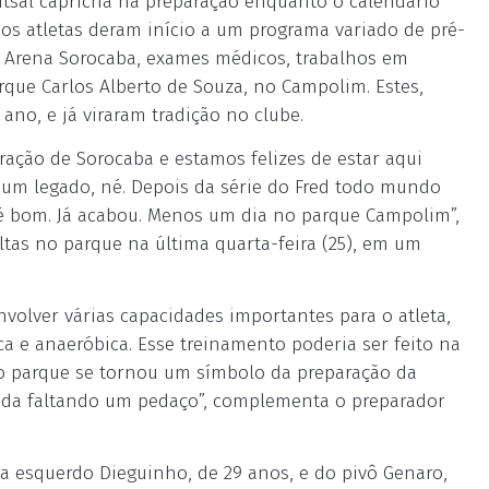
Futsal capricha na preparação enquanto o calendário
os atletas deram início a um programa variado de pré-
a Arena Sorocaba, exames médicos, trabalhos em
arque Carlos Alberto de Souza, no Campolim. Estes,
ano, e já viraram tradição no clube.
oração de Sorocaba e estamos felizes de estar aqui
u um legado, né. Depois da série do Fred todo mundo
 é bom. Já acabou. Menos um dia no parque Campolim”,
ltas no parque na última quarta-feira (25), em um
volver várias capacidades importantes para o atleta,
ca e anaeróbica. Esse treinamento poderia ser feito na
, o parque se tornou um símbolo da preparação da
ada faltando um pedaço”, complementa o preparador
a esquerdo Dieguinho, de 29 anos, e do pivô Genaro,