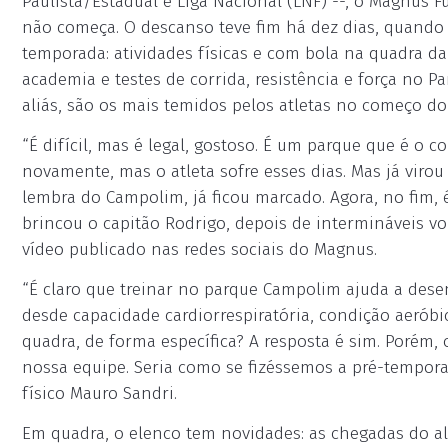
Paulista/Estadual e Liga Nacional (LNF) --, o Magnus 
não começa. O descanso teve fim há dez dias, quando 
temporada: atividades físicas e com bola na quadra d
academia e testes de corrida, resistência e força no P
aliás, são os mais temidos pelos atletas no começo do 
“É difícil, mas é legal, gostoso. É um parque que é o c
novamente, mas o atleta sofre esses dias. Mas já viro
lembra do Campolim, já ficou marcado. Agora, no fim,
brincou o capitão Rodrigo, depois de intermináveis vo
vídeo publicado nas redes sociais do Magnus.
“É claro que treinar no parque Campolim ajuda a desen
desde capacidade cardiorrespiratória, condição aeróbi
quadra, de forma específica? A resposta é sim. Porém
nossa equipe. Seria como se fizéssemos a pré-tempor
físico Mauro Sandri.
Em quadra, o elenco tem novidades: as chegadas do al