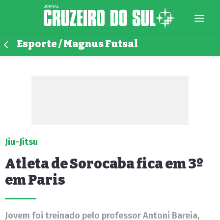
Esporte / Magnus Futsal
Jiu-Jítsu
Atleta de Sorocaba fica em 3º
em Paris
Jovem foi treinado pelo professor Antoni Bareia,