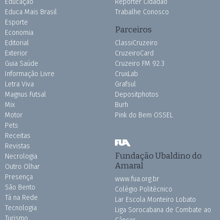
Educação
Repórter Cidadão
Educa Mais Brasil
Trabalhe Conosco
Esporte
Parceiros
Economia
Editorial
ClassiCruzeiro
Exterior
CruzeiroCard
Guia Saúde
Cruzeiro FM 92.3
Informação Livre
CruxLab
Letra Viva
Grafsul
Magnus Futsal
Depositphotos
Mix
Burh
Motor
Pink do Bem OSSEL
Pets
Receitas
Revistas
Fundação Ubaldino do
Necrologia
Amaral
Outro Olhar
Presença
www.fua.org.br
São Bento
Colégio Politécnico
Tá na Rede
Lar Escola Monteiro Lobato
Tecnologia
Liga Sorocabana de Combate ao
Turismo