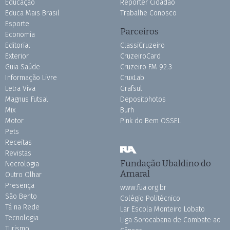
Educação
Repórter Cidadão
Educa Mais Brasil
Trabalhe Conosco
Esporte
Parceiros
Economia
Editorial
ClassiCruzeiro
Exterior
CruzeiroCard
Guia Saúde
Cruzeiro FM 92.3
Informação Livre
CruxLab
Letra Viva
Grafsul
Magnus Futsal
Depositphotos
Mix
Burh
Motor
Pink do Bem OSSEL
Pets
Receitas
Revistas
Fundação Ubaldino do
Necrologia
Amaral
Outro Olhar
Presença
www.fua.org.br
São Bento
Colégio Politécnico
Tá na Rede
Lar Escola Monteiro Lobato
Tecnologia
Liga Sorocabana de Combate ao
Turismo