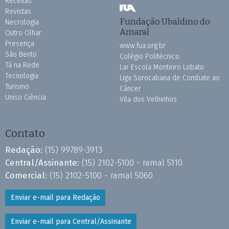
Receitas
Revistas
Fundação Ubaldino do
Necrologia
Amaral
Outro Olhar
Presença
www.fua.org.br
São Bento
Colégio Politécnico
Tá na Rede
Lar Escola Monteiro Lobato
Tecnologia
Liga Sorocabana de Combate ao
Turismo
Câncer
Uniso Ciência
Vila dos Velhinhos
Contato
Redação:
(15) 99789-3913
Central/Assinante:
(15) 2102-5100 - ramal 5110
Comercial:
(15) 2102-5100 - ramal 5060
Enviar e-mail para Redação
Enviar e-mail para Central/Assinante