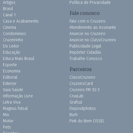
Artigos
Política de Privacidade
Brasil
Fale conosco
Canal 1
Casa e Acabamento
Fale com o Cruzeiro
Cinema
Atendimento ao Assinante
Condomínios
Anuncie no Cruzeiro
Cruzeirinho
Anuncie no ClassiCruzeiro
Do Leitor
Publicidade Legal
Educação
Repórter Cidadão
Educa Mais Brasil
Trabalhe Conosco
Esporte
Parceiros
Economia
Editorial
ClassiCruzeiro
Exterior
CruzeiroCard
Guia Saúde
Cruzeiro FM 92.3
Informação Livre
CruxLab
Letra Viva
Grafsul
Magnus Futsal
Depositphotos
Mix
Burh
Motor
Pink do Bem OSSEL
Pets