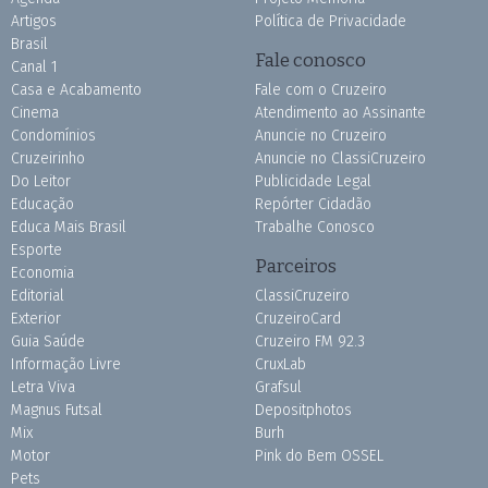
Artigos
Política de Privacidade
Brasil
Fale conosco
Canal 1
Casa e Acabamento
Fale com o Cruzeiro
Cinema
Atendimento ao Assinante
Condomínios
Anuncie no Cruzeiro
Cruzeirinho
Anuncie no ClassiCruzeiro
Do Leitor
Publicidade Legal
Educação
Repórter Cidadão
Educa Mais Brasil
Trabalhe Conosco
Esporte
Parceiros
Economia
Editorial
ClassiCruzeiro
Exterior
CruzeiroCard
Guia Saúde
Cruzeiro FM 92.3
Informação Livre
CruxLab
Letra Viva
Grafsul
Magnus Futsal
Depositphotos
Mix
Burh
Motor
Pink do Bem OSSEL
Pets