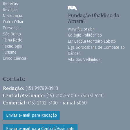
Receitas
Revistas
Fundação Ubaldino do
Necrologia
Amaral
Outro Olhar
Presença
www.fua.org.br
São Bento
Colégio Politécnico
Tá na Rede
Lar Escola Monteiro Lobato
Tecnologia
Liga Sorocabana de Combate ao
Turismo
Câncer
Uniso Ciência
Vila dos Velhinhos
Contato
Redação:
(15) 99789-3913
Central/Assinante:
(15) 2102-5100 - ramal 5110
Comercial:
(15) 2102-5100 - ramal 5060
Enviar e-mail para Redação
Enviar e-mail para Central/Assinante