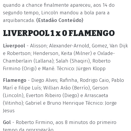
quando a chance finalmente apareceu, aos 14 do
segundo tempo, Lincoln mandou a bola para a
arquibancada.
(Estadão Conteúdo)
LIVERPOOL 1 x 0 FLAMENGO
Liverpool
- Alisson; Alexander-Arnold, Gomez, Van Dijk
e Robertson; Henderson, Keita (Milner) e Oxlade-
Chamberlain (Lallana); Salah (Shaqiri), Roberto
Firmino (Origi) e Mané. Técnico: Jürgen Klopp
Flamengo
- Diego Alves; Rafinha, Rodrigo Caio, Pablo
Marí e Filipe Luís; Willian Arão (Berrío), Gerson
(Lincoln), Everton Ribeiro (Diego) e Arrascaeta
(Vitinho); Gabriel e Bruno Henrique Técnico: Jorge
Jesus
Gol
- Roberto Firmino, aos 8 minutos do primeiro
tempo da prorrogação