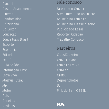
Fale conosco
Canal 1
Casa e Acabamento
Fale com o Cruzeiro
Cinema
Atendimento ao Assinante
Condomínios
Anuncie no Cruzeiro
Cruzeirinho
Anuncie no ClassiCruzeiro
Do Leitor
Publicidade Legal
Educação
Repórter Cidadão
Educa Mais Brasil
Trabalhe Conosco
Esporte
Parceiros
Economia
Editorial
ClassiCruzeiro
Exterior
CruzeiroCard
Guia Saúde
Cruzeiro FM 92.3
Informação Livre
CruxLab
Letra Viva
Grafsul
Magnus Futsal
Depositphotos
Mix
Burh
Motor
Pink do Bem OSSEL
Pets
Receitas
Revistas