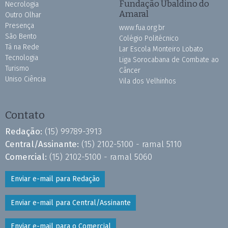
Fundação Ubaldino do
Necrologia
Amaral
Outro Olhar
Presença
www.fua.org.br
São Bento
Colégio Politécnico
Tá na Rede
Lar Escola Monteiro Lobato
Tecnologia
Liga Sorocabana de Combate ao
Turismo
Câncer
Uniso Ciência
Vila dos Velhinhos
Contato
Redação:
(15) 99789-3913
Central/Assinante:
(15) 2102-5100 - ramal 5110
Comercial:
(15) 2102-5100 - ramal 5060
Enviar e-mail para Redação
Enviar e-mail para Central/Assinante
Enviar e-mail para o Comercial