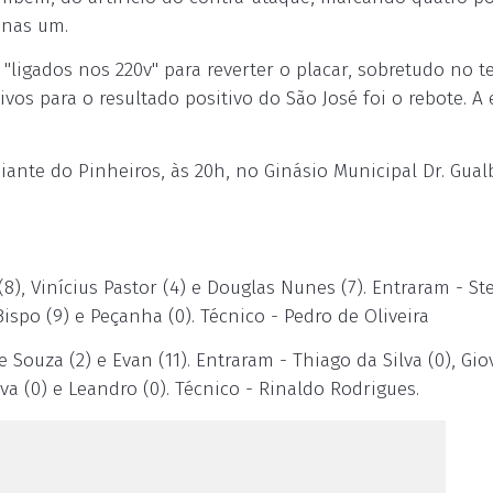
enas um.
igados nos 220v" para reverter o placar, sobretudo no te
os para o resultado positivo do São José foi o rebote. A
diante do Pinheiros, às 20h, no Ginásio Municipal Dr. Gual
r (8), Vinícius Pastor (4) e Douglas Nunes (7). Entraram - S
Bispo (9) e Peçanha (0). Técnico - Pedro de Oliveira
e Souza (2) e Evan (11). Entraram - Thiago da Silva (0), Gi
Piva (0) e Leandro (0). Técnico - Rinaldo Rodrigues.