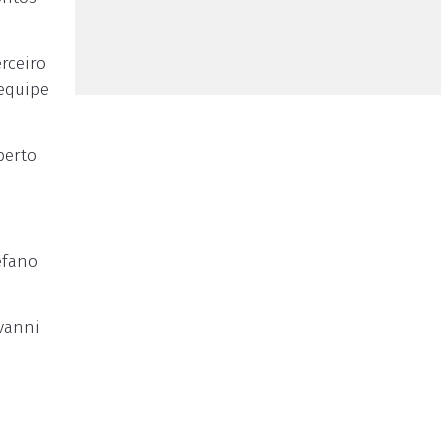
rceiro
 equipe
berto
tefano
ovanni