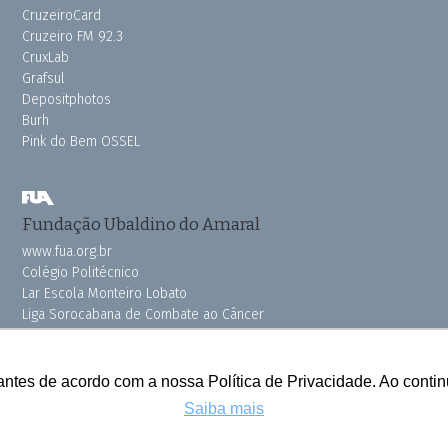
CruzeiroCard
Cruzeiro FM 92.3
CruxLab
Grafsul
Depositphotos
Burh
Pink do Bem OSSEL
Fundação Ubaldino do Amaral
www.fua.org.br
Colégio Politécnico
Lar Escola Monteiro Lobato
Liga Sorocabana de Combate ao Câncer
Vila dos Velhinhos
antes de acordo com a nossa Política de Privacidade. Ao cont
Saiba mais