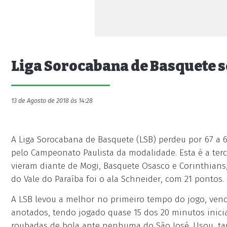
Liga Sorocabana de Basquete so
13 de Agosto de 2018 às 14:28
A Liga Sorocabana de Basquete (LSB) perdeu por 67 a 60
pelo Campeonato Paulista da modalidade. Esta é a terce
vieram diante de Mogi, Basquete Osasco e Corinthians
do Vale do Paraíba foi o ala Schneider, com 21 pontos.
A LSB levou a melhor no primeiro tempo do jogo, ven
anotados, tendo jogado quase 15 dos 20 minutos inici
roubadas de bola ante nenhuma do São José. Usou, ta