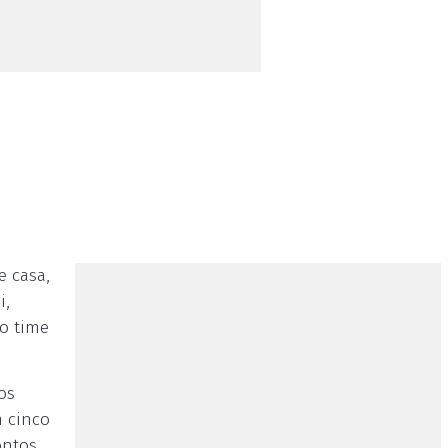
e casa,
i,
o time
os
m cinco
ontos