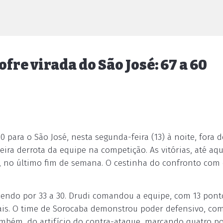
fre virada do São José: 67 a 60
 para o São José, nesta segunda-feira (13) à noite, fora d
ira derrota da equipe na competição. As vitórias, até aqu
, no último fim de semana. O cestinha do confronto com 
cendo por 33 a 30. Drudi comandou a equipe, com 13 pont
ais. O time de Sorocaba demonstrou poder defensivo, co
mbém, do artifício do contra-ataque, marcando quatro p