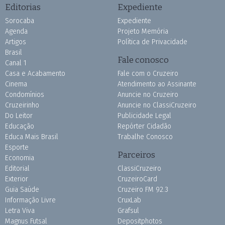
Editorias
Expediente
Sorocaba
Expediente
Agenda
Projeto Memória
Artigos
Política de Privacidade
Brasil
Fale conosco
Canal 1
Casa e Acabamento
Fale com o Cruzeiro
Cinema
Atendimento ao Assinante
Condomínios
Anuncie no Cruzeiro
Cruzeirinho
Anuncie no ClassiCruzeiro
Do Leitor
Publicidade Legal
Educação
Repórter Cidadão
Educa Mais Brasil
Trabalhe Conosco
Esporte
Parceiros
Economia
Editorial
ClassiCruzeiro
Exterior
CruzeiroCard
Guia Saúde
Cruzeiro FM 92.3
Informação Livre
CruxLab
Letra Viva
Grafsul
Magnus Futsal
Depositphotos