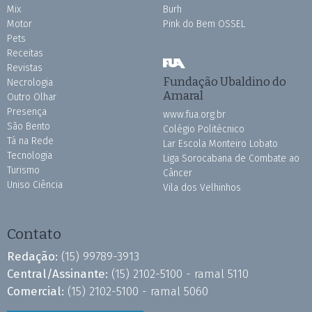
Mix
Burh
Motor
Pink do Bem OSSEL
Pets
Receitas
Revistas
Fundação Ubaldino do
Necrologia
Amaral
Outro Olhar
Presença
www.fua.org.br
São Bento
Colégio Politécnico
Tá na Rede
Lar Escola Monteiro Lobato
Tecnologia
Liga Sorocabana de Combate ao
Turismo
Câncer
Uniso Ciência
Vila dos Velhinhos
Contato
Redação:
(15) 99789-3913
Central/Assinante:
(15) 2102-5100 - ramal 5110
Comercial:
(15) 2102-5100 - ramal 5060