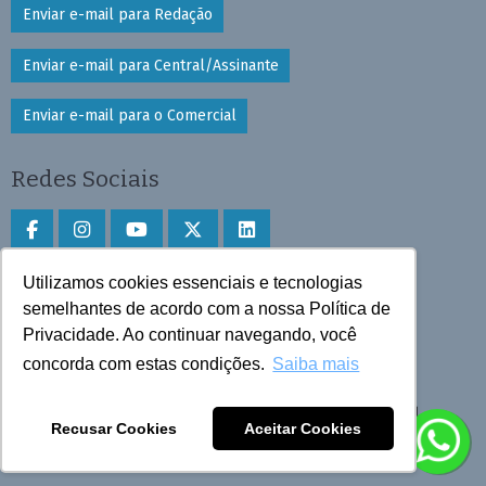
Enviar e-mail para Redação
Enviar e-mail para Central/Assinante
Enviar e-mail para o Comercial
Redes Sociais
Utilizamos cookies essenciais e tecnologias
Faça download do aplicativo
semelhantes de acordo com a nossa Política de
Privacidade. Ao continuar navegando, você
Play Store e App Store
concorda com estas condições.
Saiba mais
Todos os direitos reservados © 2025 Cruzeiro do Sul
Recusar Cookies
Aceitar Cookies