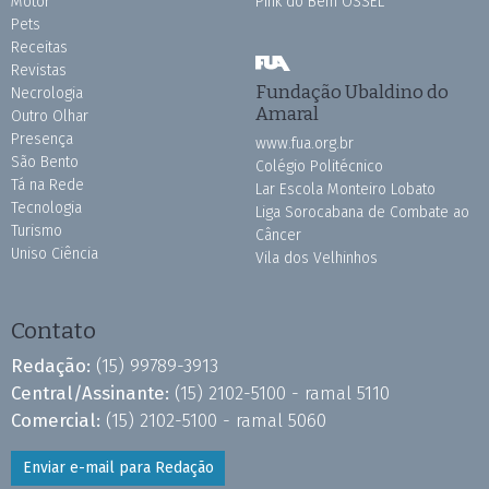
Motor
Pink do Bem OSSEL
Pets
Receitas
Revistas
Fundação Ubaldino do
Necrologia
Amaral
Outro Olhar
Presença
www.fua.org.br
São Bento
Colégio Politécnico
Tá na Rede
Lar Escola Monteiro Lobato
Tecnologia
Liga Sorocabana de Combate ao
Turismo
Câncer
Uniso Ciência
Vila dos Velhinhos
Contato
Redação:
(15) 99789-3913
Central/Assinante:
(15) 2102-5100 - ramal 5110
Comercial:
(15) 2102-5100 - ramal 5060
Enviar e-mail para Redação