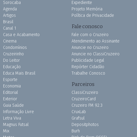
Sorocaba
Expediente
Agenda
Projeto Memória
Artigos
Política de Privacidade
Brasil
Fale conosco
Canal 1
Casa e Acabamento
Fale com o Cruzeiro
Cinema
Atendimento ao Assinante
Condomínios
Anuncie no Cruzeiro
Cruzeirinho
Anuncie no ClassiCruzeiro
Do Leitor
Publicidade Legal
Educação
Repórter Cidadão
Educa Mais Brasil
Trabalhe Conosco
Esporte
Parceiros
Economia
Editorial
ClassiCruzeiro
Exterior
CruzeiroCard
Guia Saúde
Cruzeiro FM 92.3
Informação Livre
CruxLab
Letra Viva
Grafsul
Magnus Futsal
Depositphotos
Mix
Burh