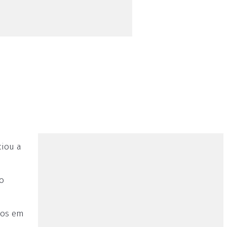
ciou a
o
dos em