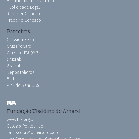
Anuncie no ClassiCruzeiro
Publicidade Legal
Repórter Cidadão
Trabalhe Conosco
Parceiros
ClassiCruzeiro
CruzeiroCard
Cruzeiro FM 92.3
CruxLab
Grafsul
Depositphotos
Burh
Pink do Bem OSSEL
Fundação Ubaldino do Amaral
www.fua.org.br
Colégio Politécnico
Lar Escola Monteiro Lobato