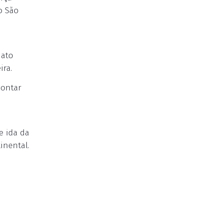
o São
nato
ira.
contar
e ida da
inental.