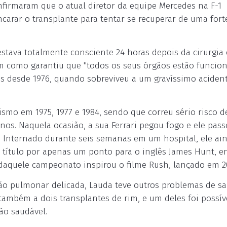
firmaram que o atual diretor da equipe Mercedes na F-1
carar o transplante para tentar se recuperar de uma fort
estava totalmente consciente 24 horas depois da cirurgia
im como garantiu que "todos os seus órgãos estão funci
das desde 1976, quando sobreviveu a um gravíssimo aciden
mo em 1975, 1977 e 1984, sendo que correu sério risco d
nos. Naquela ocasião, a sua Ferrari pegou fogo e ele pas
 Internado durante seis semanas em um hospital, ele ai
 título por apenas um ponto para o inglês James Hunt, e
a daquele campeonato inspirou o filme Rush, lançado em 2
ição pulmonar delicada, Lauda teve outros problemas de s
também a dois transplantes de rim, e um deles foi possív
ão saudável.