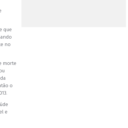
e
 e que
onando
te no
e morte
sou
nda
ntão o
013.
aúde
el e