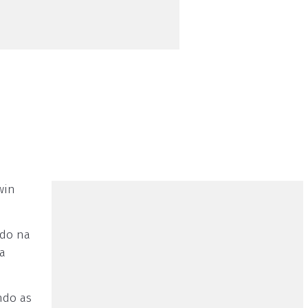
win
ado na
a
ndo as