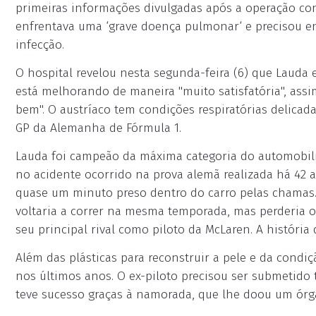
primeiras informações divulgadas após a operação con
enfrentava uma ‘grave doença pulmonar‘ e precisou en
infecção.
O hospital revelou nesta segunda-feira (6) que Lauda 
está melhorando de maneira "muito satisfatória", ass
bem". O austríaco tem condições respiratórias delica
GP da Alemanha de Fórmula 1.
Lauda foi campeão da máxima categoria do automobilis
no acidente ocorrido na prova alemã realizada há 42 a
quase um minuto preso dentro do carro pelas chamas.
voltaria a correr na mesma temporada, mas perderia o
seu principal rival como piloto da McLaren. A históri
Além das plásticas para reconstruir a pele e da cond
nos últimos anos. O ex-piloto precisou ser submetido 
teve sucesso graças à namorada, que lhe doou um órg