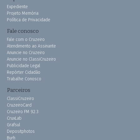
Expediente
Projeto Memória
Política de Privacidade
Fale conosco
Fale com o Cruzeiro
Atendimento ao Assinante
Anuncie no Cruzeiro
Anuncie no ClassiCruzeiro
Publicidade Legal
Repórter Cidadão
Trabalhe Conosco
Parceiros
ClassiCruzeiro
CruzeiroCard
Cruzeiro FM 92.3
CruxLab
Grafsul
Depositphotos
Burh