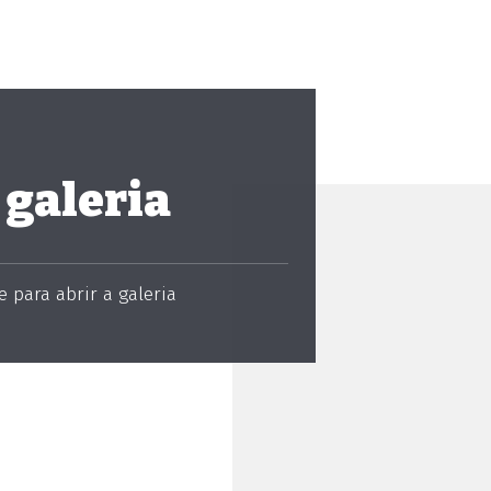
 galeria
 para abrir a galeria