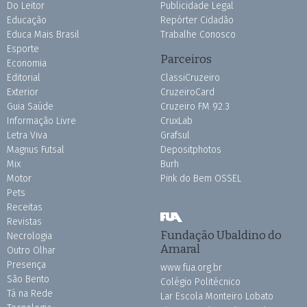
Do Leitor
Publicidade Legal
Educação
Repórter Cidadão
Educa Mais Brasil
Trabalhe Conosco
Esporte
Parceiros
Economia
Editorial
ClassiCruzeiro
Exterior
CruzeiroCard
Guia Saúde
Cruzeiro FM 92.3
Informação Livre
CruxLab
Letra Viva
Grafsul
Magnus Futsal
Depositphotos
Mix
Burh
Motor
Pink do Bem OSSEL
Pets
Receitas
Revistas
Fundação Ubaldino do
Necrologia
Amaral
Outro Olhar
Presença
www.fua.org.br
São Bento
Colégio Politécnico
Tá na Rede
Lar Escola Monteiro Lobato